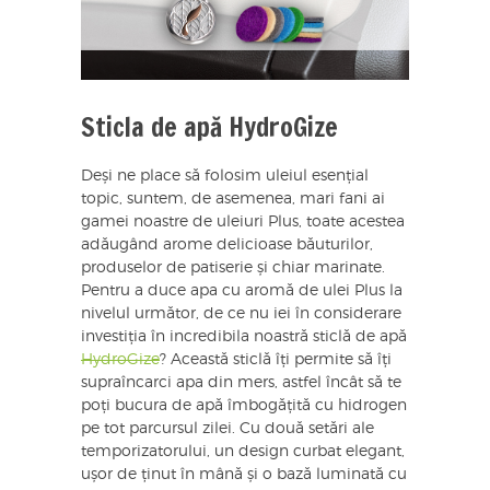
Sticla de apă HydroGize
Deși ne place să folosim uleiul esențial
topic, suntem, de asemenea, mari fani ai
gamei noastre de uleiuri Plus, toate acestea
adăugând arome delicioase băuturilor,
produselor de patiserie și chiar marinate.
Pentru a duce apa cu aromă de ulei Plus la
nivelul următor, de ce nu iei în considerare
investiția în incredibila noastră sticlă de apă
HydroGize
? Această sticlă îți permite să îți
supraîncarci apa din mers, astfel încât să te
poți bucura de apă îmbogățită cu hidrogen
pe tot parcursul zilei. Cu două setări ale
temporizatorului, un design curbat elegant,
ușor de ținut în mână și o bază luminată cu