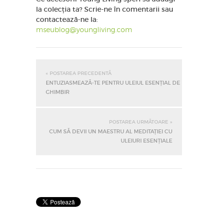
la colecția ta? Scrie-ne în comentarii sau
contactează-ne la:
mseublog@youngliving.com
« POSTAREA PRECEDENTĂ
ENTUZIASMEAZĂ-TE PENTRU ULEIUL ESENȚIAL DE
GHIMBIR
POSTAREA URMĂTOARE »
CUM SĂ DEVII UN MAESTRU AL MEDITAȚIEI CU
ULEIURI ESENȚIALE