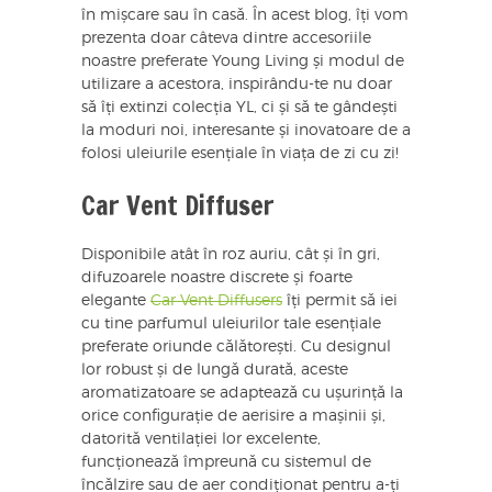
în mișcare sau în casă. În acest blog, îți vom
prezenta doar câteva dintre accesoriile
noastre preferate Young Living și modul de
utilizare a acestora, inspirându-te nu doar
să îți extinzi colecția YL, ci și să te gândești
la moduri noi, interesante și inovatoare de a
folosi uleiurile esențiale în viața de zi cu zi!
Car Vent Diffuser
Disponibile atât în roz auriu, cât și în gri,
difuzoarele noastre discrete și foarte
elegante
Car Vent Diffusers
îți permit să iei
cu tine parfumul uleiurilor tale esențiale
preferate oriunde călătorești. Cu designul
lor robust și de lungă durată, aceste
aromatizatoare se adaptează cu ușurință la
orice configurație de aerisire a mașinii și,
datorită ventilației lor excelente,
funcționează împreună cu sistemul de
încălzire sau de aer condiționat pentru a-ți