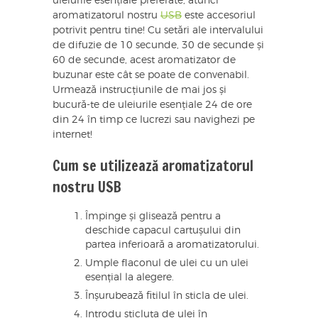
uleiurile esențiale preferate, atunci
aromatizatorul nostru
USB
este accesoriul
potrivit pentru tine! Cu setări ale intervalului
de difuzie de 10 secunde, 30 de secunde și
60 de secunde, acest aromatizator de
buzunar este cât se poate de convenabil.
Urmează instrucțiunile de mai jos și
bucură-te de uleiurile esențiale 24 de ore
din 24 în timp ce lucrezi sau navighezi pe
internet!
Cum se utilizează aromatizatorul
nostru USB
Împinge și glisează pentru a
deschide capacul cartușului din
partea inferioară a aromatizatorului.
Umple flaconul de ulei cu un ulei
esențial la alegere.
Înșurubează fitilul în sticla de ulei.
Introdu sticluța de ulei în