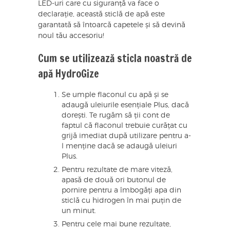
LED-uri care cu siguranță va face o
declarație, această sticlă de apă este
garantată să întoarcă capetele și să devină
noul tău accesoriu!
Cum se utilizează sticla noastră de
apă HydroGize
Se umple flaconul cu apă și se
adaugă uleiurile esențiale Plus, dacă
dorești. Te rugăm să ții cont de
faptul că flaconul trebuie curățat cu
grijă imediat după utilizare pentru a-
l menține dacă se adaugă uleiuri
Plus.
Pentru rezultate de mare viteză,
apasă de două ori butonul de
pornire pentru a îmbogăți apa din
sticlă cu hidrogen în mai puțin de
un minut.
Pentru cele mai bune rezultate,