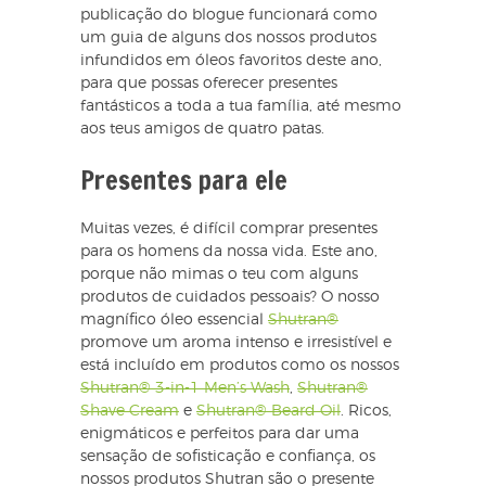
publicação do blogue funcionará como
um guia de alguns dos nossos produtos
infundidos em óleos favoritos deste ano,
para que possas oferecer presentes
fantásticos a toda a tua família, até mesmo
aos teus amigos de quatro patas.
Presentes para ele
Muitas vezes, é difícil comprar presentes
para os homens da nossa vida. Este ano,
porque não mimas o teu com alguns
produtos de cuidados pessoais? O nosso
magnífico óleo essencial
Shutran®
promove um aroma intenso e irresistível e
está incluído em produtos como os nossos
Shutran® 3-in-1 Men’s Wash
,
Shutran®
Shave Cream
e
Shutran® Beard Oil
. Ricos,
enigmáticos e perfeitos para dar uma
sensação de sofisticação e confiança, os
nossos produtos Shutran são o presente