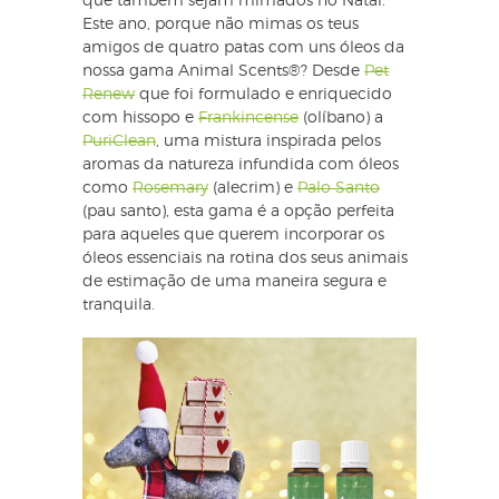
que também sejam mimados no Natal.
Este ano, porque não mimas os teus
amigos de quatro patas com uns óleos da
nossa gama Animal Scents®? Desde
Pet
Renew
que foi formulado e enriquecido
com hissopo e
Frankincense
(olíbano) a
PuriClean
, uma mistura inspirada pelos
aromas da natureza infundida com óleos
como
Rosemary
(alecrim) e
Palo Santo
(pau santo), esta gama é a opção perfeita
para aqueles que querem incorporar os
óleos essenciais na rotina dos seus animais
de estimação de uma maneira segura e
tranquila.