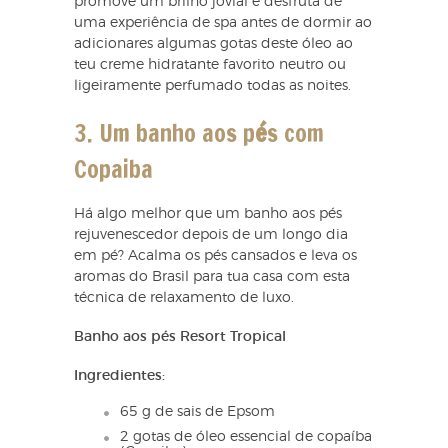
promove um brilho jovial e desfruta de
uma experiência de spa antes de dormir ao
adicionares algumas gotas deste óleo ao
teu creme hidratante favorito neutro ou
ligeiramente perfumado todas as noites.
3. Um banho aos p
é
s com
Copaiba
Há algo melhor que um banho aos pés
rejuvenescedor depois de um longo dia
em pé? Acalma os pés cansados e leva os
aromas do Brasil para tua casa com esta
técnica de relaxamento de luxo.
Banho aos pés Resort Tropical
Ingredientes:
65 g de sais de Epsom
2 gotas de óleo essencial de copaíba