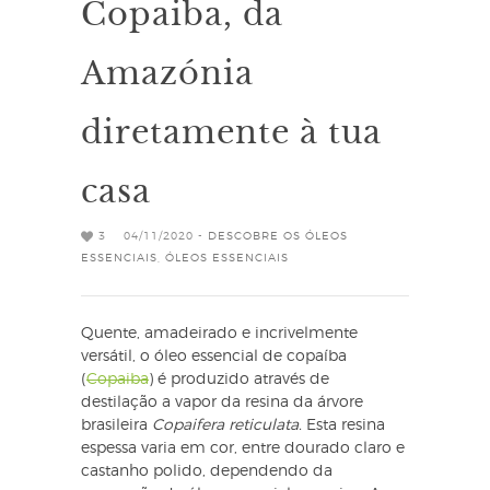
Copaiba, da
Amazónia
diretamente à tua
casa
3
04/11/2020 -
DESCOBRE OS ÓLEOS
ESSENCIAIS
,
ÓLEOS ESSENCIAIS
Quente, amadeirado e incrivelmente
versátil, o óleo essencial de copaíba
(
Copaiba
) é produzido através de
destilação a vapor da resina da árvore
brasileira
Copaifera reticulata.
Esta resina
espessa varia em cor, entre dourado claro e
castanho polido, dependendo da