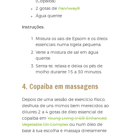
(Copaiba)
2 gotas de
PanAway®
Água quente
Instruções:
Mistura os sais de Epsom e os óleos
essenciais numa tigela pequena.
Verte a mistura de sal em água
quente.
Senta-te, relaxa e deixa os pés de
molho durante 15 a 30 minutos.
4. Copaiba em
massagens
Depois de uma sessão de exercício físico,
desfruta de uns mimos bem merecidos ao
diluires 2 a 4 gotas de óleo essencial de
copaíba em
Young Living V-6® Enhanced
Vegetable Oil Complex
ou num óleo de
base à tua escolha e massaja diretamente