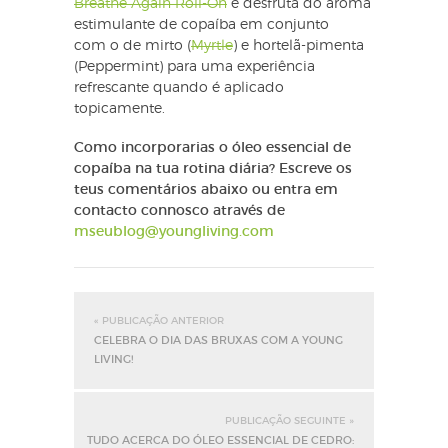
Breathe Again Roll-On
e desfruta do aroma
estimulante de copaíba em conjunto
com o de mirto (
Myrtle
) e hortelã-pimenta
(Peppermint) para uma experiência
refrescante quando é aplicado
topicamente.
Como incorporarias o óleo essencial de
copaíba na tua rotina diária? Escreve os
teus comentários abaixo ou entra em
contacto connosco através de
mseublog@youngliving.com
« PUBLICAÇÃO ANTERIOR
CELEBRA O DIA DAS BRUXAS COM A YOUNG
LIVING!
PUBLICAÇÃO SEGUINTE »
TUDO ACERCA DO ÓLEO ESSENCIAL DE CEDRO: