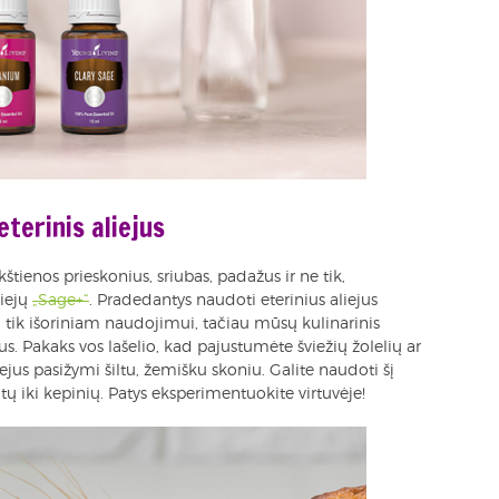
eterinis aliejus
kštienos prieskonius, sriubas, padažus ir ne tik,
liejų
„Sage+“
. Pradedantys naudoti eterinius aliejus
rti tik išoriniam naudojimui, tačiau mūsų kulinarinis
us. Pakaks vos lašelio, kad pajustumėte šviežių žolelių ar
liejus pasižymi šiltu, žemišku skoniu. Galite naudoti šį
ų iki kepinių. Patys eksperimentuokite virtuvėje!