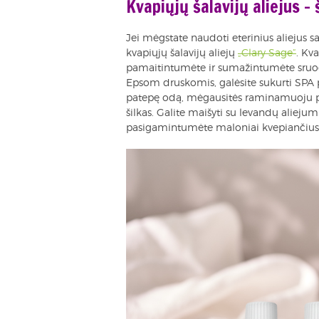
Kvapiųjų šalavijų aliejus – š
Jei mėgstate naudoti eterinius aliejus sa
kvapiųjų šalavijų aliejų
„Clary Sage“
. Kv
pamaitintumėte ir sumažintumėte sruogų
Epsom druskomis, galėsite sukurti SPA pat
patepę odą, mėgausitės raminamuoju pove
šilkas. Galite maišyti su levandų alieju
pasigamintumėte maloniai kvepiančius