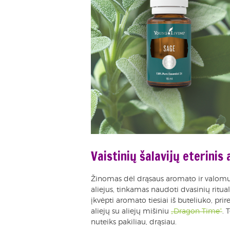
Vaistinių šalavijų eterinis 
Žinomas dėl drąsaus aromato ir valomųjų
aliejus, tinkamas naudoti dvasinių ritua
įkvėpti aromato tiesiai iš buteliuko, pri
aliejų su aliejų mišiniu
„Dragon Time“
. 
nuteiks pakiliau, drąsiau.