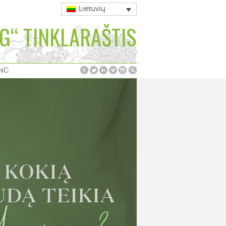
Lietuvių
G“ TINKLARAŠTIS
ING