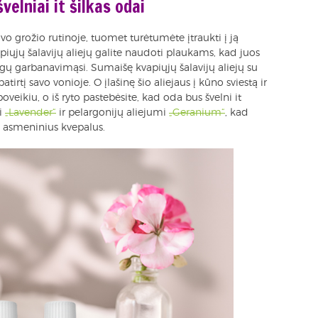
velniai it šilkas odai
vo grožio rutinoje, tuomet turėtumėte įtraukti į ją
apiųjų šalavijų aliejų galite naudoti plaukams, kad juos
 garbanavimąsi. Sumaišę kvapiųjų šalavijų aliejų su
irtį savo vonioje. O įlašinę šio aliejaus į kūno sviestą ir
ikiu, o iš ryto pastebėsite, kad oda bus švelni it
mi
„Lavender“
ir pelargonijų aliejumi
„Geranium“
, kad
 asmeninius kvepalus.