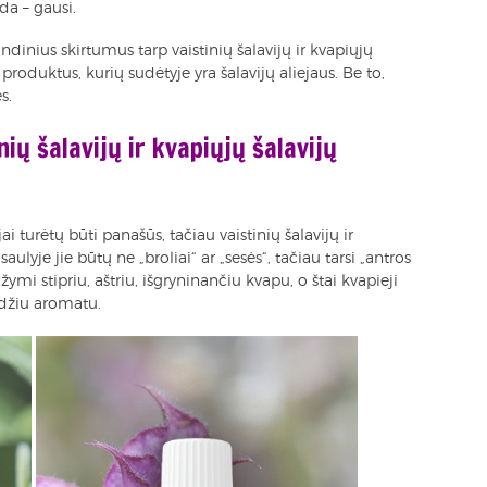
da – gausi.
dinius skirtumus tarp vaistinių šalavijų ir kvapiųjų
oduktus, kurių sudėtyje yra šalavijų aliejaus. Be to,
s.
ių šalavijų ir kvapiųjų šalavijų
i turėtų būti panašūs, tačiau vaistinių šalavijų ir
asaulyje jie būtų ne „broliai“ ar „sesės“, tačiau tarsi „antros
sižymi stipriu, aštriu, išgryninančiu kvapu, o štai kvapieji
aldžiu aromatu.