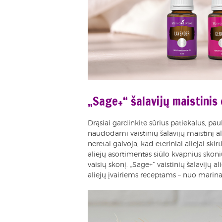
„Sage+“ šalavijų maistinis 
Drąsiai gardinkite sūrius patiekalus, pau
naudodami vaistinių šalavijų maistinį a
neretai galvoja, kad eteriniai aliejai ski
aliejų asortimentas siūlo kvapnius skoni
vaisių skonį. „Sage+“ vaistinių šalavijų a
aliejų įvairiems receptams – nuo marinat