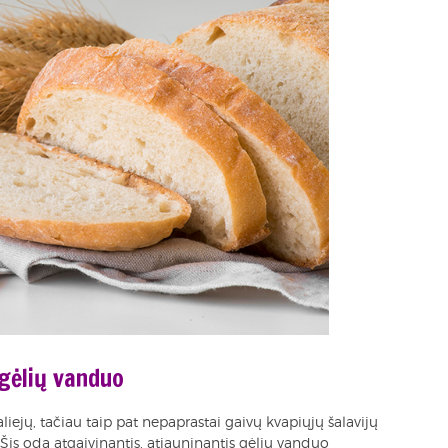
gėlių vanduo
aliejų, tačiau taip pat nepaprastai gaivų kvapiųjų šalavijų
 Šis odą atgaivinantis, atjauninantis gėlių vanduo