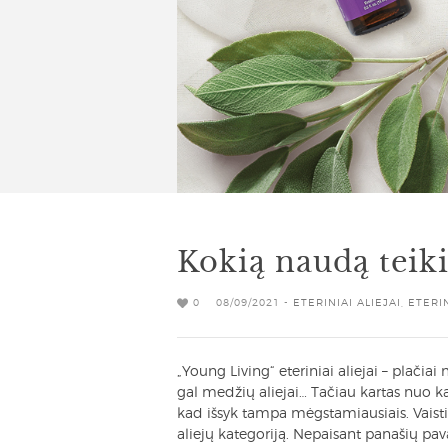
Kokią naudą teikia
0
08/09/2021 -
ETERINIAI ALIEJAI
,
ETERI
„Young Living“ eteriniai aliejai – plačiai 
gal medžių aliejai… Tačiau kartas nuo ka
kad išsyk tampa mėgstamiausiais. Vaistini
aliejų kategoriją. Nepaisant panašių pav