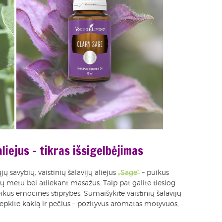
aliejus – tikras išsigelbėjimas
 savybių, vaistinių šalavijų aliejus
„Sage“
– puikus
lų metu bei atliekant masažus. Taip pat galite tiesiog
reikus emocinės stiprybės. Sumaišykite vaistinių šalavijų
Tepkite kaklą ir pečius – pozityvus aromatas motyvuos,