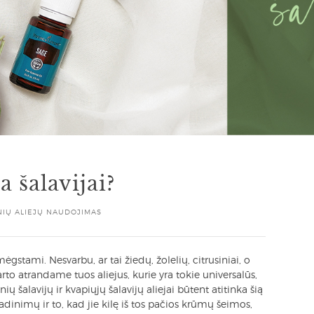
 šalavijai?
NIŲ ALIEJŲ NAUDOJIMAS
mėgstami. Nesvarbu, ar tai žiedų, žolelių, citrusiniai, o
rto atrandame tuos aliejus, kurie yra tokie universalūs,
ų šalavijų ir kvapiųjų šalavijų aliejai būtent atitinka šią
adinimų ir to, kad jie kilę iš tos pačios krūmų šeimos,