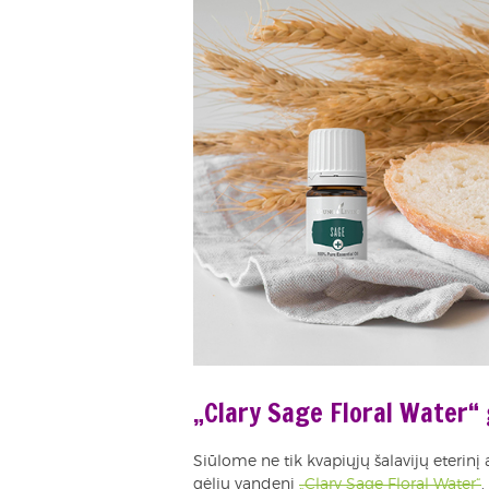
„Clary Sage Floral Water“ 
Siūlome ne tik kvapiųjų šalavijų eterinį 
gėlių vandenį
„Clary Sage Floral Water“
.