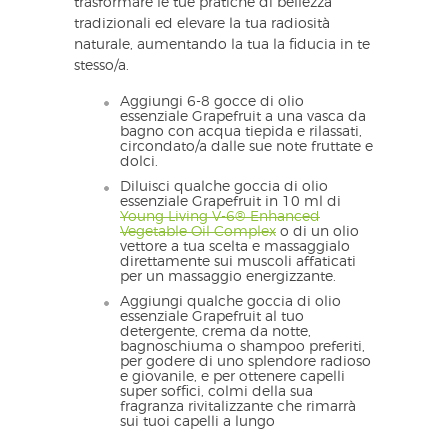
trasformare le tue pratiche di bellezza
tradizionali ed elevare la tua radiosità
naturale, aumentando la tua la fiducia in te
stesso/a.
Aggiungi 6-8 gocce di olio
essenziale Grapefruit a una vasca da
bagno con acqua tiepida e rilassati,
circondato/a dalle sue note fruttate e
dolci.
Diluisci qualche goccia di olio
essenziale Grapefruit in 10 ml di
Young Living V-6® Enhanced
Vegetable Oil Complex
o di un olio
vettore a tua scelta e massaggialo
direttamente sui muscoli affaticati
per un massaggio energizzante.
Aggiungi qualche goccia di olio
essenziale Grapefruit al tuo
detergente, crema da notte,
bagnoschiuma o shampoo preferiti,
per godere di uno splendore radioso
e giovanile, e per ottenere capelli
super soffici, colmi della sua
fragranza rivitalizzante che rimarrà
sui tuoi capelli a lungo