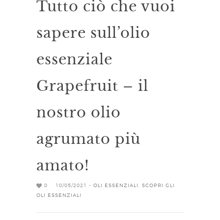
Tutto ciò che vuoi
sapere sull’olio
essenziale
Grapefruit – il
nostro olio
agrumato più
amato!
0
10/05/2021 -
OLI ESSENZIALI
,
SCOPRI GLI
OLI ESSENZIALI