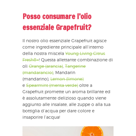
Posso consumare l’olio
essenziale Grapefruit?
Il nostro olio essenziale Grapefruit agisce
come ingrediente principale all’interno
della nostra miscela
Young Living Citrus
Fresh®+
! Questa allettante combinazione di
oli
Orange (arancia)
,
Tangerine
(mandarancio)
, Mandarin
(mandarino),
Lemon (limone)
e
Spearmint (menta verde)
oltre a
Grapefruit promette un aroma brillante ed
è assolutamente delizioso quando viene
aggiunto alle insalate, alle zuppe o alla tua
bottiglia d’acqua per dare colore e
insaporire l’acqua!