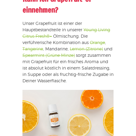
einnehmen?
Unser Grapefruit ist einer der
Hauptbestandteile in unserer
Young Living
Citrus Fresh®+
Ölmischung. Die
verführerische Kombination aus
Orange
,
Tangerine
, Mandarine,
Lemon (Zitrone)
und
Spearmint (Grüne Minze)
sorgt zusammen
mit Grapefruit für ein frisches Aroma und
ist absolut köstlich in einem Salatdressing,
in Suppe oder als fruchtig-frische Zugabe in
Deiner Wasserflasche.