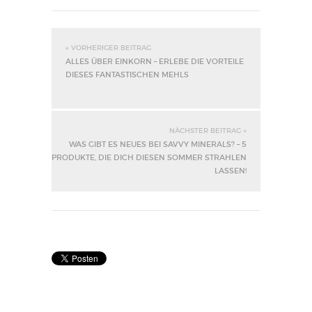
« VORHERIGER BEITRAG
ALLES ÜBER EINKORN – ERLEBE DIE VORTEILE
DIESES FANTASTISCHEN MEHLS
NÄCHSTER BEITRAG »
WAS GIBT ES NEUES BEI SAVVY MINERALS? – 5
PRODUKTE, DIE DICH DIESEN SOMMER STRAHLEN
LASSEN!