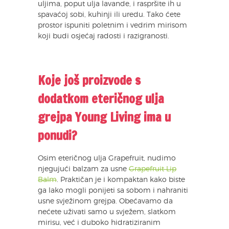
uljima, poput ulja lavande, i raspršite ih u
spavaćoj sobi, kuhinji ili uredu. Tako ćete
prostor ispuniti poletnim i vedrim mirisom
koji budi osjećaj radosti i razigranosti.
Koje još proizvode s
dodatkom eteričnog ulja
grejpa Young Living ima u
ponudi?
Osim eteričnog ulja Grapefruit, nudimo
njegujući balzam za usne
Grapefruit Lip
Balm
. Praktičan je i kompaktan kako biste
ga lako mogli ponijeti sa sobom i nahraniti
usne svježinom grejpa. Obećavamo da
nećete uživati samo u svježem, slatkom
mirisu, već i duboko hidratiziranim