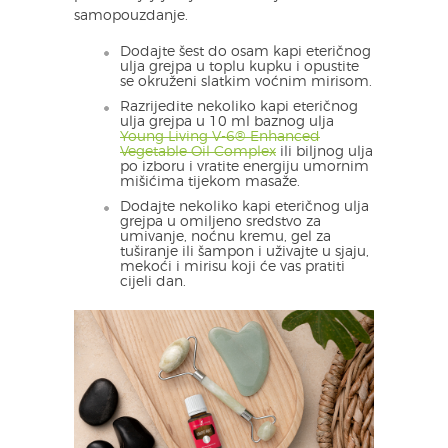
samopouzdanje.
Dodajte šest do osam kapi eteričnog
ulja grejpa u toplu kupku i opustite
se okruženi slatkim voćnim mirisom.
Razrijedite nekoliko kapi eteričnog
ulja grejpa u 10 ml baznog ulja
Young Living V-6® Enhanced
Vegetable Oil Complex
ili biljnog ulja
po izboru i vratite energiju umornim
mišićima tijekom masaže.
Dodajte nekoliko kapi eteričnog ulja
grejpa u omiljeno sredstvo za
umivanje, noćnu kremu, gel za
tuširanje ili šampon i uživajte u sjaju,
mekoći i mirisu koji će vas pratiti
cijeli dan.