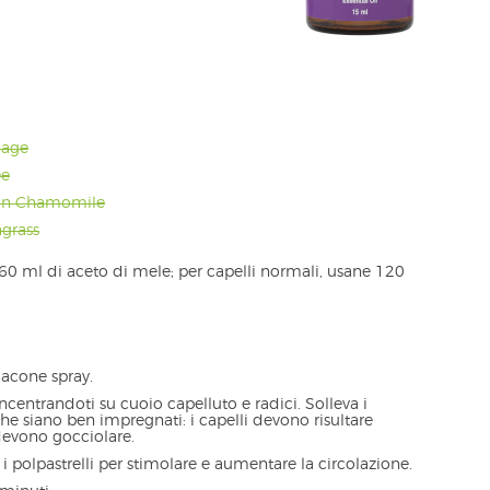
Sage
ee
man Chamomile
ngrass
a 60 ml di aceto di mele; per capelli normali, usane 120
flacone spray.
ncentrandoti su cuoio capelluto e radici. Solleva i
che siano ben impregnati: i capelli devono risultare
vono gocciolare.
i polpastrelli per stimolare e aumentare la circolazione.