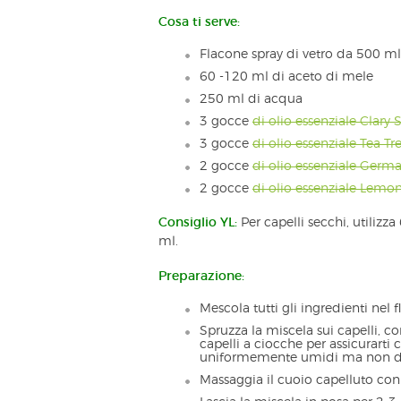
Cosa ti serve:
Flacone spray di vetro da 500 ml
60 -120 ml di aceto di mele
250 ml di acqua
3 gocce
di olio essenziale Clary 
3 gocce
di olio essenziale Tea Tr
2 gocce
di olio essenziale Ger
2 gocce
di olio essenziale Lemo
Consiglio YL:
Per capelli secchi, utilizz
ml.
Preparazione:
Mescola tutti gli ingredienti nel 
Spruzza la miscela sui capelli, co
capelli a ciocche per assicurarti 
uniformemente umidi ma non de
Massaggia il cuoio capelluto con 