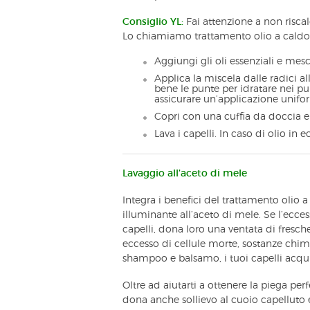
Consiglio YL:
Fai attenzione a non riscald
Lo chiamiamo trattamento olio a caldo, m
Aggiungi gli oli essenziali e mes
Applica la miscela dalle radici 
bene le punte per idratare nei pun
assicurare un’applicazione unifo
Copri con una cuffia da doccia e
Lava i capelli. In caso di olio in e
Lavaggio all’aceto di mele
Integra i benefici del trattamento olio a
illuminante all’aceto di mele. Se l’ecces
capelli, dona loro una ventata di fresch
eccesso di cellule morte, sostanze chimi
shampoo e balsamo, i tuoi capelli acqui
Oltre ad aiutarti a ottenere la piega perf
dona anche sollievo al cuoio capelluto 