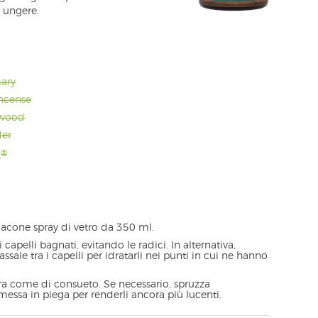
 ungere.
mary
incense
rwood
der
®
6
 flacone spray di vetro da 350 ml.
capelli bagnati, evitando le radici. In alternativa,
ssale tra i capelli per idratarli nei punti in cui ne hanno
ra come di consueto. Se necessario, spruzza
essa in piega per renderli ancora più lucenti.