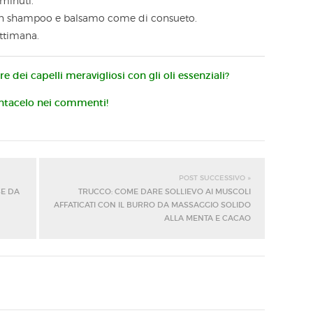
 minuti.
 con shampoo e balsamo come di consueto.
ettimana.
e dei capelli meravigliosi con gli oli essenziali?
tacelo nei commenti!
POST SUCCESSIVO »
SE DA
TRUCCO: COME DARE SOLLIEVO AI MUSCOLI
AFFATICATI CON IL BURRO DA MASSAGGIO SOLIDO
ALLA MENTA E CACAO