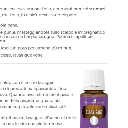
are eccessivamente l’olio, altrimenti potresti scottarti.
a l’olio, in realtà, deve essere tiepido.
cola bene.
alle punte, massaggiandola sullo scalpo e impregnando
ti in cui ne hai più bisogno. Pettina i capelli per
rme.
 lascia in posa per almeno 20 minuti.
ccesso, lavali due volte.
 caldo con il nostro lavaggio
so di prodotti ha appesantito i tuoi
ezza. Quando avrai eliminato il peso in
che della piscina, acqua salata,
steranno più volume ed elasticità.
etta, il nostro lavaggio all’aceto di mele
e rende le ciocche più luminose.