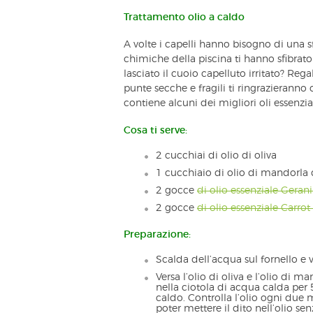
Trattamento olio a caldo
A volte i capelli hanno bisogno di una sf
chimiche della piscina ti hanno sfibrato i
lasciato il cuoio capelluto irritato? Regal
punte secche e fragili ti ringrazierann
contiene alcuni dei migliori oli essenziali
Cosa ti serve:
2 cucchiai di olio di oliva
1 cucchiaio di olio di mandorla
2 gocce
di olio essenziale Gera
2 gocce
di olio essenziale Carro
Preparazione:
Scalda dell’acqua sul fornello e v
Versa l’olio di oliva e l’olio di 
nella ciotola di acqua calda per 
caldo. Controlla l’olio ogni due 
poter mettere il dito nell’olio senz