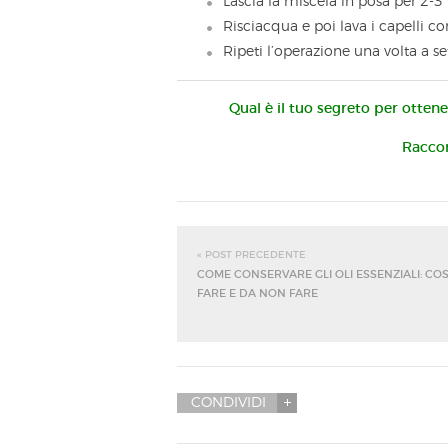
Lascia la miscela in posa per 2-3
Risciacqua e poi lava i capelli
Ripeti l’operazione una volta a s
Qual è il tuo segreto per ottener
Raccon
« POST PRECEDENTE
COME CONSERVARE GLI OLI ESSENZIALI: CO
FARE E DA NON FARE
CONDIVIDI