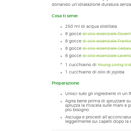
donando un’idratazione duratura senza
Cosa ti serve:
250 ml di acqua distillata
8 gocce
di olio essenziale Rose
8 gocce
di olio essenziale Frank
8 gocce
di olio essenziale Ceda
8 gocce
di olio essenziale Laven
1 cucchiaino di
Young Living V-
1 cucchiaino di olio di jojoba
Preparazione:
Unisci tutti gli ingredienti in un
Agita bene prima di spruzzare sui 
spruzza la miscela sulle mani e pa
più bisogno.
Asciuga e procedi all’acconciatu
leggermente sui capelli dopo la m