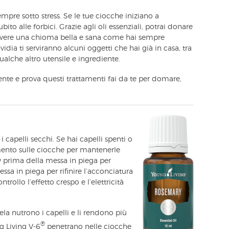
 sempre sotto stress. Se le tue ciocche iniziano a
bito alle forbici. Grazie agli oli essenziali, potrai donare
er avere una chioma bella e sana come hai sempre
idia ti serviranno alcuni oggetti che hai già in casa, tra
qualche altro utensile e ingrediente.
ente e prova questi trattamenti fai da te per domare,
i capelli secchi. Se hai capelli spenti o
mento sulle ciocche per mantenerle
y prima della messa in piega per
essa in piega per rifinire l’acconciatura
trollo l’effetto crespo e l’elettricità
cela nutrono i capelli e li rendono più
®
g Living V-6
penetrano nelle ciocche