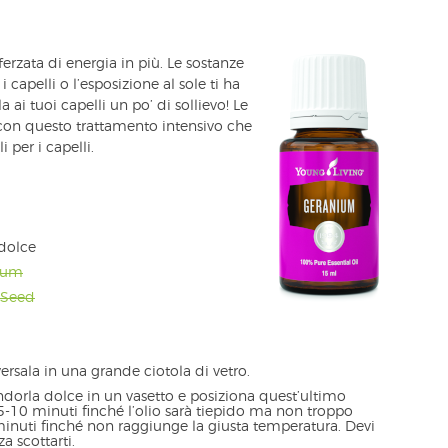
erzata di energia in più. Le sostanze
 capelli o l’esposizione al sole ti ha
a ai tuoi capelli un po’ di sollievo! Le
o con questo trattamento intensivo che
 per i capelli.
 dolce
nium
t Seed
ersala in una grande ciotola di vetro.
mandorla dolce in un vasetto e posiziona quest’ultimo
5-10 minuti finché l’olio sarà tiepido ma non troppo
minuti finché non raggiunge la giusta temperatura. Devi
a scottarti.