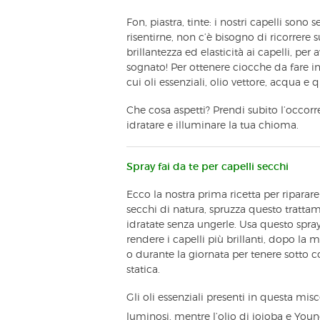
Fon, piastra, tinte: i nostri capelli sono
risentirne, non c’è bisogno di ricorrere su
brillantezza ed elasticità ai capelli, p
sognato! Per ottenere ciocche da fare inv
cui oli essenziali, olio vettore, acqua e 
Che cosa aspetti? Prendi subito l’occorr
idratare e illuminare la tua chioma.
Spray fai da te per capelli secchi
Ecco la nostra prima ricetta per riparare 
secchi di natura, spruzza questo tratta
idratate senza ungerle. Usa questo spra
rendere i capelli più brillanti, dopo la m
o durante la giornata per tenere sotto con
statica.
Gli oli essenziali presenti in questa mis
luminosi, mentre l’olio di jojoba e Youn