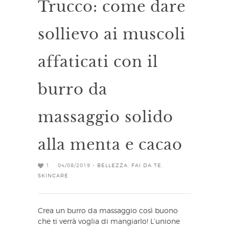
Trucco: come dare
sollievo ai muscoli
affaticati con il
burro da
massaggio solido
alla menta e cacao
1
04/08/2019 -
BELLEZZA
,
FAI DA TE
,
SKINCARE
Crea un burro da massaggio così buono
che ti verrà voglia di mangiarlo! L’unione