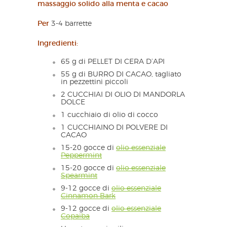
massaggio solido alla menta e cacao
Per
3-4 barrette
Ingredienti:
65 g di PELLET DI CERA D’API
55 g di BURRO DI CACAO, tagliato
in pezzettini piccoli
2 CUCCHIAI DI OLIO DI MANDORLA
DOLCE
1 cucchiaio di olio di cocco
1 CUCCHIAINO DI POLVERE DI
CACAO
15-20 gocce di
olio essenziale
Peppermint
15-20 gocce di
olio essenziale
Spearmint
9-12 gocce di
o
lio essenziale
Cinnamon Bark
9-12 gocce di
olio essenziale
Copaiba