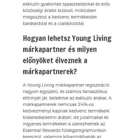
exkluzív gyakorlati tapasztalatokat és erős
közösségi érzést biztosít, miközben
megosztod a kedvenc termékeidet
barátaiddal és a családoddal.
Hogyan lehetsz Young Living
márkapartner és milyen
előnyöket élveznek a
márkapartnerek?
A Young Living márkapartner regisztráció
nagyon egyszerű, és számos fantasztikus
előnnyel jár, beleértve az exkluzív árakat. A
márkapartnerek nemcsak 24%-os
kedvezményt kapnak kedvenc termékeik
kiskereskedelmi árából, de jutalmakat és
ingyenes termékeket is szerezhetnek az
Essential Rewards hűségprogramunkon
keresztül, valamint kihasználhatják az