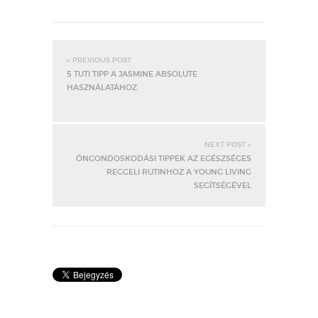
« PREVIOUS POST
5 TUTI TIPP A JASMINE ABSOLUTE
HASZNÁLATÁHOZ
NEXT POST »
ÖNGONDOSKODÁSI TIPPEK AZ EGÉSZSÉGES
REGGELI RUTINHOZ A YOUNG LIVING
SEGÍTSÉGÉVEL