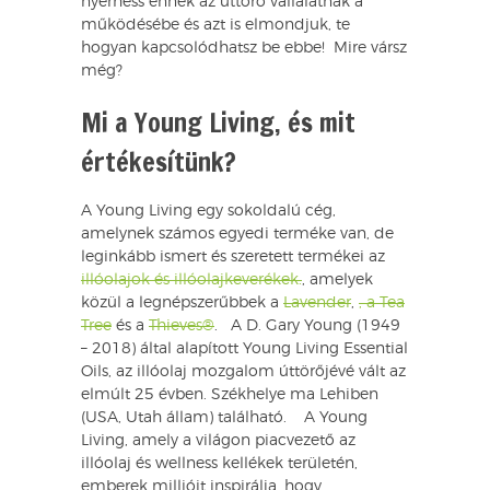
nyerhess ennek az úttörő vállalatnak a
működésébe és azt is elmondjuk, te
hogyan kapcsolódhatsz be ebbe! Mire vársz
még?
Mi a Young Living, és mit
értékesítünk?
A Young Living egy sokoldalú cég,
amelynek számos egyedi terméke van, de
leginkább ismert és szeretett termékei az
illóolajok és illóolajkeverékek.
, amelyek
közül a legnépszerűbbek a
Lavender
,
, a Tea
Tree
és a
Thieves®
. A D. Gary Young (1949
– 2018) által alapított Young Living Essential
Oils, az illóolaj mozgalom úttörőjévé vált az
elmúlt 25 évben. Székhelye ma Lehiben
(USA, Utah állam) található. A Young
Living, amely a világon piacvezető az
illóolaj és wellness kellékek területén,
emberek millióit inspirálja, hogy