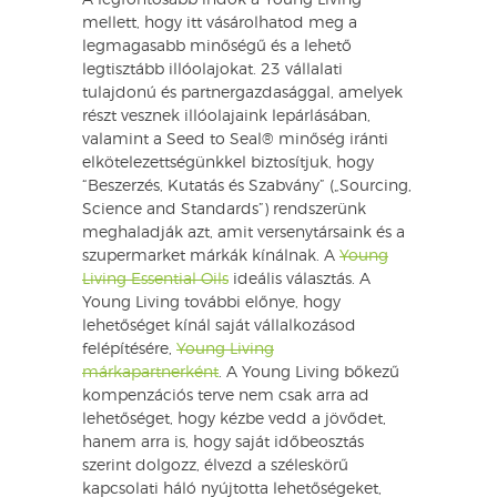
A legfontosabb indok a Young Living
mellett, hogy itt vásárolhatod meg a
legmagasabb minőségű és a lehető
legtisztább illóolajokat. 23 vállalati
tulajdonú és partnergazdasággal, amelyek
részt vesznek illóolajaink lepárlásában,
valamint a Seed to Seal® minőség iránti
elkötelezettségünkkel biztosítjuk, hogy
“Beszerzés, Kutatás és Szabvány” („Sourcing,
Science and Standards”) rendszerünk
meghaladják azt, amit versenytársaink és a
szupermarket márkák kínálnak. A
Young
Living Essential Oils
ideális választás. A
Young Living további előnye, hogy
lehetőséget kínál saját vállalkozásod
felépítésére,
Young Living
márkapartnerként
. A Young Living bőkezű
kompenzációs terve nem csak arra ad
lehetőséget, hogy kézbe vedd a jövődet,
hanem arra is, hogy saját időbeosztás
szerint dolgozz, élvezd a széleskörű
kapcsolati háló nyújtotta lehetőségeket,