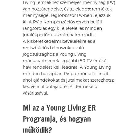
Living termékhez személyes mennyiség (PV)
van hozzárendelve, és az eladott termékek
mennyiségét legtöbbször PV-ben fejezzük
ki. A PV a Kompenzációs terven belüli
rangsorolás egyik feltétele, és minden
jutalékperiódus során halmozódik.
A kiskereskedelmi bevételekre és a
regisztrációs bónuszokra való
jogosultsághoz a Young Living
márkapartnernek legalább 50 PV értékű
havi rendelést kell leadnia. A Young Living
minden hónapban PV promóciót is indít,
ahol ajándékokat és jutalmakat szerezhetsz
kedvenc illóolajaid és YL termékeid
vásárlásával.
Mi az a Young Living ER
Programja, és hogyan
működik?