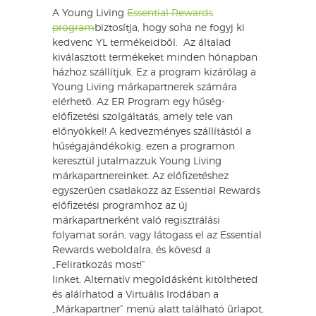
A Young Living
Essential Rewards
program
biztosítja, hogy soha ne fogyj ki
kedvenc YL termékeidből. Az általad
kiválasztott termékeket minden hónapban
házhoz szállítjuk. Ez a program kizárólag a
Young Living márkapartnerek számára
elérhető. Az ER Program egy hűség-
előfizetési szolgáltatás, amely tele van
előnyökkel! A kedvezményes szállítástól a
hűségajándékokig, ezen a programon
keresztül jutalmazzuk Young Living
márkapartnereinket. Az előfizetéshez
egyszerűen csatlakozz az Essential Rewards
előfizetési programhoz az új
márkapartnerként való regisztrálási
folyamat során, vagy látogass el az Essential
Rewards weboldalra, és kövesd a
„Feliratkozás most!”
linket. Alternatív megoldásként kitöltheted
és aláírhatod a Virtuális Irodában a
„Márkapartner” menü alatt található űrlapot,