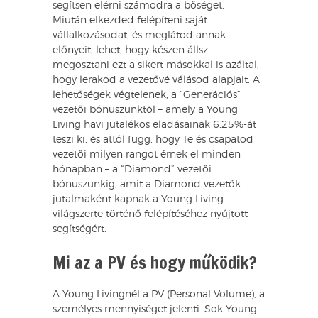
segítsen elérni számodra a bőséget.
Miután elkezded felépíteni saját
vállalkozásodat, és meglátod annak
előnyeit, lehet, hogy készen állsz
megosztani ezt a sikert másokkal is azáltal,
hogy lerakod a vezetővé válásod alapjait. A
lehetőségek végtelenek, a “Generációs”
vezetői bónuszunktól – amely a Young
Living havi jutalékos eladásainak 6,25%-át
teszi ki, és attól függ, hogy Te és csapatod
vezetői milyen rangot érnek el minden
hónapban – a “Diamond” vezetői
bónuszunkig, amit a Diamond vezetők
jutalmaként kapnak a Young Living
világszerte történő felépítéséhez nyújtott
segítségért.
Mi az a PV és hogy működik?
A Young Livingnél a PV (Personal Volume), a
személyes mennyiséget jelenti. Sok Young