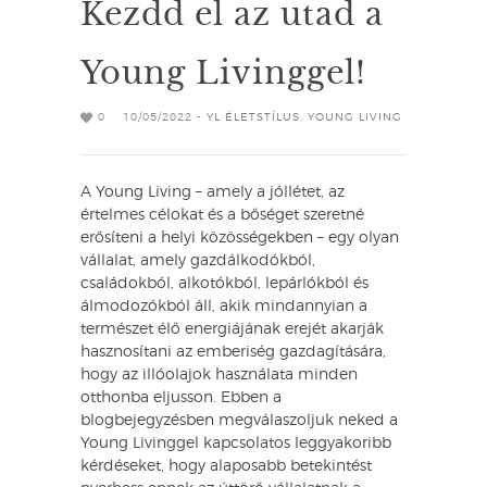
Kezdd el az utad a
Young Livinggel!
0
10/05/2022 -
YL ÉLETSTÍLUS
,
YOUNG LIVING
A Young Living – amely a jóllétet, az
értelmes célokat és a bőséget szeretné
erősíteni a helyi közösségekben – egy olyan
vállalat, amely gazdálkodókból,
családokból, alkotókból, lepárlókból és
álmodozókból áll, akik mindannyian a
természet élő energiájának erejét akarják
hasznosítani az emberiség gazdagítására,
hogy az illóolajok használata minden
otthonba eljusson. Ebben a
blogbejegyzésben megválaszoljuk neked a
Young Livinggel kapcsolatos leggyakoribb
kérdéseket, hogy alaposabb betekintést