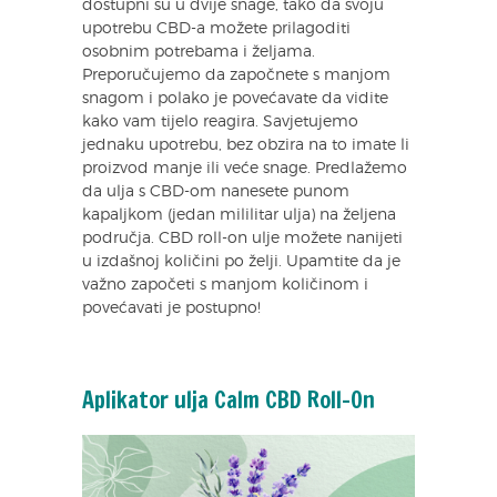
dostupni su u dvije snage, tako da svoju
upotrebu CBD-a možete prilagoditi
osobnim potrebama i željama.
Preporučujemo da započnete s manjom
snagom i polako je povećavate da vidite
kako vam tijelo reagira. Savjetujemo
jednaku upotrebu, bez obzira na to imate li
proizvod manje ili veće snage. Predlažemo
da ulja s CBD-om nanesete punom
kapaljkom (jedan mililitar ulja) na željena
područja. CBD roll-on ulje možete nanijeti
u izdašnoj količini po želji. Upamtite da je
važno započeti s manjom količinom i
povećavati je postupno!
Aplikator ulja Calm CBD Roll-On