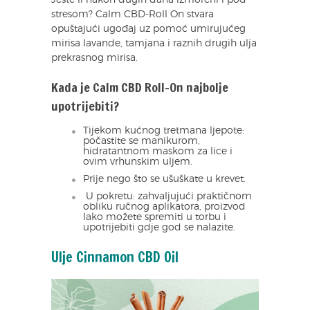
Jeste li nakon dugih dana izmoreni i pod
stresom? Calm CBD-Roll On stvara
opuštajući ugođaj uz pomoć umirujućeg
mirisa lavande, tamjana i raznih drugih ulja
prekrasnog mirisa.
Kada je Calm CBD Roll-On najbolje
upotrijebiti?
Tijekom kućnog tretmana ljepote:
počastite se manikurom,
hidratantnom maskom za lice i
ovim vrhunskim uljem.
Prije nego što se ušuškate u krevet.
U pokretu: zahvaljujući praktičnom
obliku ručnog aplikatora, proizvod
lako možete spremiti u torbu i
upotrijebiti gdje god se nalazite.
Ulje Cinnamon CBD Oil