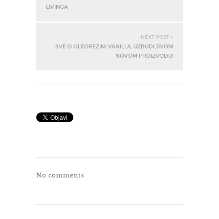
LIVINGA
NEXT POST »
SVE O OLEOREZINI VANILLA, UZBUDLJIVOM
NOVOM PROIZVODU!
No comments