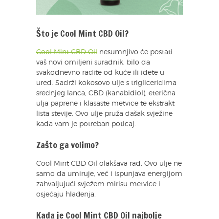
Što je Cool Mint CBD Oil?
Cool Mint CBD Oil
nesumnjivo će postati
vaš novi omiljeni suradnik, bilo da
svakodnevno radite od kuće ili idete u
ured. Sadrži kokosovo ulje s trigliceridima
srednjeg lanca, CBD (kanabidiol), eterična
ulja paprene i klasaste metvice te ekstrakt
lista stevije. Ovo ulje pruža dašak svježine
kada vam je potreban poticaj.
Zašto ga volimo?
Cool Mint CBD Oil olakšava rad. Ovo ulje ne
samo da umiruje, već i ispunjava energijom
zahvaljujući svježem mirisu metvice i
osjećaju hlađenja.
Kada je Cool Mint CBD Oil najbolje