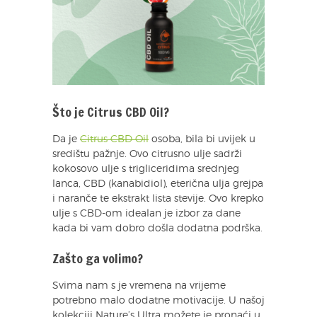
Što je Citrus CBD Oil?
Da je
Citrus CBD Oil
osoba, bila bi uvijek u
središtu pažnje. Ovo citrusno ulje sadrži
kokosovo ulje s trigliceridima srednjeg
lanca, CBD (kanabidiol), eterična ulja grejpa
i naranče te ekstrakt lista stevije. Ovo krepko
ulje s CBD-om idealan je izbor za dane
kada bi vam dobro došla dodatna podrška.
Zašto ga volimo?
Svima nam s je vremena na vrijeme
potrebno malo dodatne motivacije. U našoj
kolekciji Nature’s Ultra možete je pronaći u