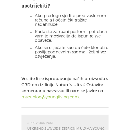
upotrijebiti?
Ako predugo sjedite pred zaslonom
računala i očajnički tražite
nadahnuće.
Kada ste zatrpani poslom i potrebna
vam je motivacija da ispunite sve
obaveze.
Ako se osjećate kao da ćete klonuti u
poslijepodnevnim satima i željni ste
osvježenja.
Veslite li se isprobavanju naših proizvoda s
CBD-om iz linije Nature’s Ultra? Ostavite
komentar u nastavku ili nam se javite na
mseublog@youngliving.com
.
« PREVIOUS POST
USKRSNO SLAVLJE S ETERIČNIM ULJIMA YOUNG