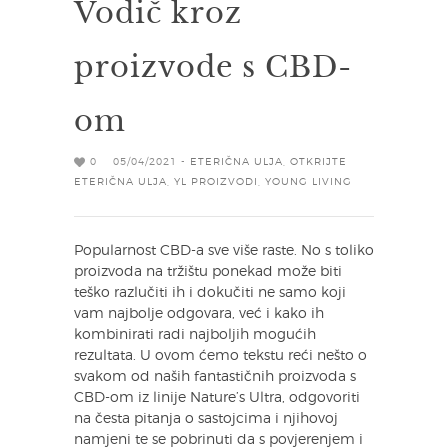
Vodič kroz
proizvode s CBD-
om
0
05/04/2021 -
ETERIČNA ULJA
,
OTKRIJTE
ETERIČNA ULJA
,
YL PROIZVODI
,
YOUNG LIVING
Popularnost CBD-a sve više raste. No s toliko
proizvoda na tržištu ponekad može biti
teško razlučiti ih i dokučiti ne samo koji
vam najbolje odgovara, već i kako ih
kombinirati radi najboljih mogućih
rezultata. U ovom ćemo tekstu reći nešto o
svakom od naših fantastičnih proizvoda s
CBD-om iz linije Nature’s Ultra, odgovoriti
na česta pitanja o sastojcima i njihovoj
namjeni te se pobrinuti da s povjerenjem i