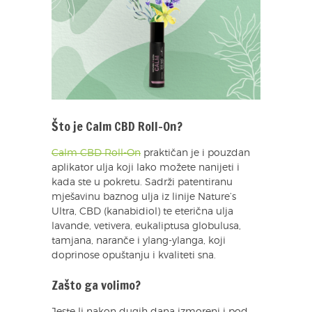
Što je Calm CBD Roll-On?
Calm CBD Roll-On
praktičan je i pouzdan
aplikator ulja koji lako možete nanijeti i
kada ste u pokretu. Sadrži patentiranu
mješavinu baznog ulja iz linije Nature’s
Ultra, CBD (kanabidiol) te eterična ulja
lavande, vetivera, eukaliptusa globulusa,
tamjana, naranče i ylang-ylanga, koji
doprinose opuštanju i kvaliteti sna.
Zašto ga volimo?