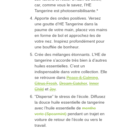
car, comme vous le savez, l’HE
Tangerine est photosensibilisante.*
Apporte des ondes positives. Versez
une goutte d’HE Tangerine dans la
paume de votre main, placez vos mains
en forme de bol et approchez-les de
votre nez. Inspirez profondément pour
une bouffée de bonheur.
Crée des mélanges étonnants. L’HE de
tangerine s’accorde très bien à d’autres
huiles essentielles. C’est un
indispensable dans votre collection. Elle
se retrouve dans
Peace & Calming
,
Citrus Fresh
,
Dream Catcher
,
Inner
Child
et
Joy
.
“Disperse” le stress de l’école. Diffusez
la douce huile essentielle de tangerine
avec l’huile essentielle de
menthe
verte (Spearmint)
pendant un trajet en
voiture de retour de l’école ou vers le
travail.