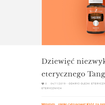
Dziewięć niezwyk
eterycznego Tang
0
04/11/2019 -
ODKRYJ OLEJKI ETERYCZ
ETERYCZNYCH
Mmmm… olejki cytrusowe! Któż za nimi 