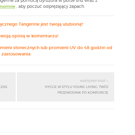
ngerine za pomocą dyfuzora w porze snu wraz z
momile
, aby poczuć odprężający zapach.
erycznego Tangerine jest twoją ulubioną?
 swoją opinią w komentarzu!
omieni słonecznych lub promieni UV do 48 godzin od
zastosowania.
NASTĘPNY POST »
CZAS
HYGGE W STYLU YOUNG LIVING: TWÓJ
PRZEWODNIK PO KOMFORCIE