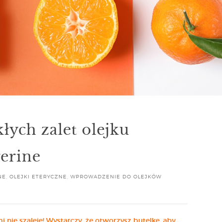
łych zalet olejku
erine
NE
,
OLEJKI ETERYCZNE
,
WPROWADZENIE DO OLEJKÓW
nie szaleje! Wystarczy, że otworzysz butelkę, aby