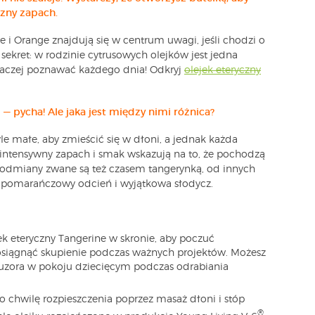
czny zapach.
me i Orange znajdują się w centrum uwagi, jeśli chodzi o
sekret: w rodzinie cytrusowych olejków jest jedna
 raczej poznawać każdego dnia! Odkryj
olejek eteryczny
 pycha! Ale jaka jest między nimi różnica?
le małe, aby zmieścić się w dłoni, a jednak każda
ntensywny zapach i smak wskazują na to, że pochodzą
j odmiany zwane są też czasem tangerynką, od innych
 pomarańczowy odcień i wyjątkowa słodycz.
k eteryczny Tangerine w skronie, aby poczuć
siągnąć skupienie podczas ważnych projektów. Możesz
fuzora w pokoju dziecięcym podczas odrabiania
o chwilę rozpieszczenia poprzez masaż dłoni i stóp
®