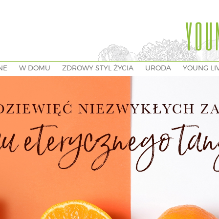
YOU
NE
W DOMU
ZDROWY STYL ŻYCIA
URODA
YOUNG LI