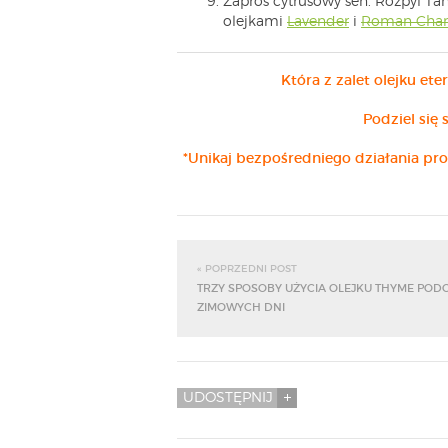
Zaproś cytrusowy sen. Rozpyl Ta
olejkami
Lavender
i
Roman Cha
Która z zalet olejku et
Podziel się
*Unikaj bezpośredniego działania pr
« POPRZEDNI POST
TRZY SPOSOBY UŻYCIA OLEJKU THYME POD
ZIMOWYCH DNI
UDOSTĘPNIJ