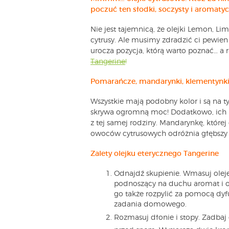
poczuć ten słodki, soczysty i aromaty
Nie jest tajemnicą, że olejki Lemon, Li
cytrusy. Ale musimy zdradzić ci pewien 
urocza pozycja, którą warto poznać… a
Tangerine
!
Pomarańcze, mandarynki, klementynki —
Wszystkie mają podobny kolor i są na ty
skrywa ogromną moc! Dodatkowo, ich i
z tej samej rodziny. Mandarynkę, które
owoców cytrusowych odróżnia głębszy
Zalety olejku eterycznego Tangerine
Odnajdź skupienie. Wmasuj oleje
podnoszący na duchu aromat i o
go także rozpylić za pomocą dy
zadania domowego.
Rozmasuj dłonie i stopy. Zadbaj 