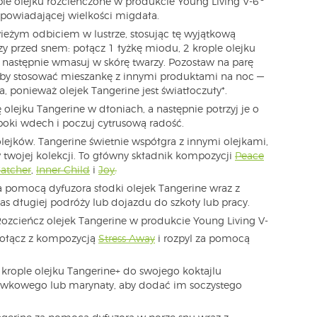
le olejku rozcieńczone w produkcie Young Living V-6
powiadającej wielkości migdała.
świeżym odbiciem w lustrze, stosując tę wyjątkową
y przed snem: połącz 1 łyżkę miodu, 2 krople olejku
a następnie wmasuj w skórę twarzy. Pozostaw na parę
 aby stosować mieszankę z innymi produktami na noc —
a, ponieważ olejek Tangerine jest światłoczuły*.
olejku Tangerine w dłoniach, a następnie potrzyj je o
ęboki wdech i poczuj cytrusową radość.
ejków. Tangerine świetnie współgra z innymi olejkami,
 twojej kolekcji. To główny składnik kompozycji
Peace
atcher
,
Inner Child
i
Joy
.
za pomocą dyfuzora słodki olejek Tangerine wraz z
s długiej podróży lub dojazdu do szkoły lub pracy.
ozcieńcz olejek Tangerine w produkcie Young Living V-
połącz z kompozycją
Stress Away
i rozpyl za pomocą
 krople olejku Tangerine+ do swojego koktajlu
wkowego lub marynaty, aby dodać im soczystego