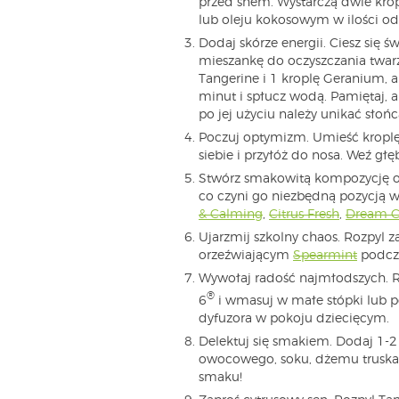
przed snem. Wystarczą dwie krop
lub oleju kokosowym w ilości od
Dodaj skórze energii. Ciesz się 
mieszankę do oczyszczania twarz
Tangerine i 1 kroplę Geranium, 
minut i spłucz wodą. Pamiętaj,
po jej użyciu należy unikać słońc
Poczuj optymizm. Umieść kroplę 
siebie i przyłóż do nosa. Weź gł
Stwórz smakowitą kompozycję ol
co czyni go niezbędną pozycją w
& Calming
,
Citrus Fresh
,
Dream C
Ujarzmij szkolny chaos. Rozpyl 
orzeźwiającym
Spearmint
podcza
Wywołaj radość najmłodszych. R
®
6
i wmasuj w małe stópki lub 
dyfuzora w pokoju dziecięcym.
Delektuj się smakiem. Dodaj 1-2
owocowego, soku, dżemu truska
smaku!