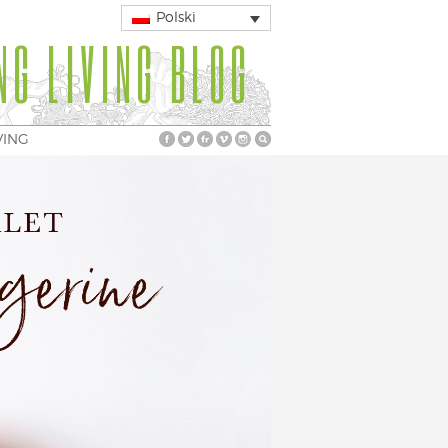
Polski
NG LIVING BLOG
VING