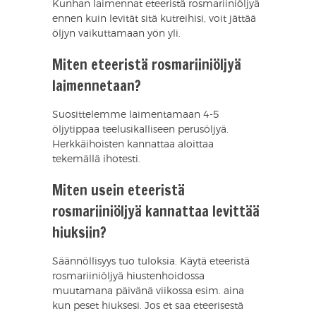
Kunhan laimennat eteeristä rosmariiniöljyä
ennen kuin levität sitä kutreihisi, voit jättää
öljyn vaikuttamaan yön yli.
Miten eteeristä rosmariiniöljyä
laimennetaan?
Suosittelemme laimentamaan 4-5
öljytippaa teelusikalliseen perusöljyä.
Herkkäihoisten kannattaa aloittaa
tekemällä ihotesti.
Miten usein eteeristä
rosmariiniöljyä kannattaa levittää
hiuksiin?
Säännöllisyys tuo tuloksia. Käytä eteeristä
rosmariiniöljyä hiustenhoidossa
muutamana päivänä viikossa esim. aina
kun peset hiuksesi. Jos et saa eteerisestä