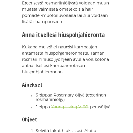
Eteerisestä rosmariiniöljystä voidaan muun
muassa valmistaa omatekoisia hair
pomade -muotoiluvoiteita tai sitä voidaan
lisätä shampooseen.
Anna itsellesi hiuspohjahieronta
Kukapa meistä ei nauttisi kampaajan
antamasta hiuspohjahieronnasta. Tämän
rosmariinihiusöljyohjeen avulla voit kotona
antaa itsellesi kampaamotason
hiuspohjahieronnan.
Ainekset
5 tippaa Rosemary-öljyä (eteerinen
rosmariiniöljy)
1 tippa
Young Living V-6®
-perusöljyä
Ohjeet
Selvitä takut hiuksistasi. Aloita