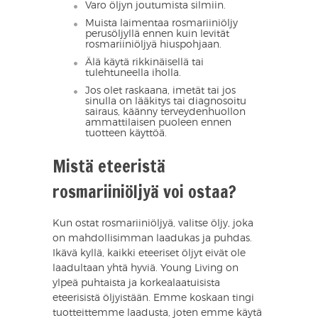
Varo öljyn joutumista silmiin.
Muista laimentaa rosmariiniöljy
perusöljyllä ennen kuin levität
rosmariiniöljyä hiuspohjaan.
Älä käytä rikkinäisellä tai
tulehtuneella iholla.
Jos olet raskaana, imetät tai jos
sinulla on lääkitys tai diagnosoitu
sairaus, käänny terveydenhuollon
ammattilaisen puoleen ennen
tuotteen käyttöä.
Mistä eteeristä
rosmariiniöljyä voi ostaa?
Kun ostat rosmariiniöljyä, valitse öljy, joka
on mahdollisimman laadukas ja puhdas.
Ikävä kyllä, kaikki eteeriset öljyt eivät ole
laadultaan yhtä hyviä. Young Living on
ylpeä puhtaista ja korkealaatuisista
eteerisistä öljyistään. Emme koskaan tingi
tuotteittemme laadusta, joten emme käytä