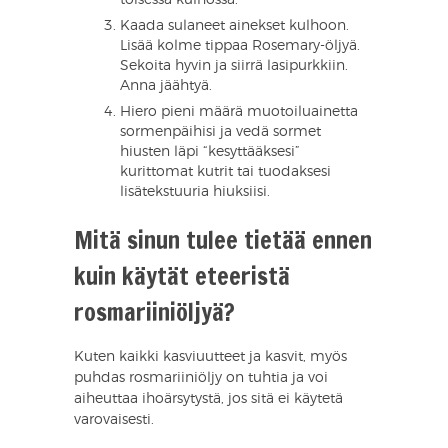
toisessa kulhossa.
Kaada sulaneet ainekset kulhoon.
Lisää kolme tippaa Rosemary-öljyä.
Sekoita hyvin ja siirrä lasipurkkiin.
Anna jäähtyä.
Hiero pieni määrä muotoiluainetta
sormenpäihisi ja vedä sormet
hiusten läpi “kesyttääksesi”
kurittomat kutrit tai tuodaksesi
lisätekstuuria hiuksiisi.
Mitä sinun tulee tietää ennen
kuin käytät eteeristä
rosmariiniöljyä?
Kuten kaikki kasviuutteet ja kasvit, myös
puhdas rosmariiniöljy on tuhtia ja voi
aiheuttaa ihoärsytystä, jos sitä ei käytetä
varovaisesti.