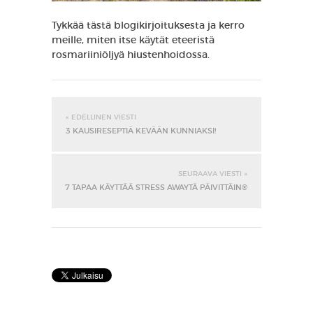
Tykkää tästä blogikirjoituksesta ja kerro
meille, miten itse käytät eteeristä
rosmariiniöljyä hiustenhoidossa.
« EDELLINEN VIESTI
3 KAUSIRESEPTIÄ KEVÄÄN KUNNIAKSI!
SEURAAVA VIESTI »
7 TAPAA KÄYTTÄÄ STRESS AWAYTÄ PÄIVITTÄIN®