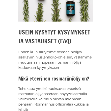
USEIN KYSYTYT KYSYMYKSET
JA VASTAUKSET (FAQ)
Ennen kuin siirrymme rosmariiniöljyä
sisältäviin hiustenhoito-ohjeisiin, vastamme
muutamaan nopeaan rosmariiniöljyä
koskevaan kysymykseen.
Mikä eteerinen rosmariiniöljy on?
Tehokasta yrteiltä tuoksuvaa eteeristä
rosmariiniöljyä saadaan höyrytislaamalla
Välimereltä kotoisin olevan ikivihreän
pensaan (Rosmarinus officinalis) kukkia ja
lehtiä.