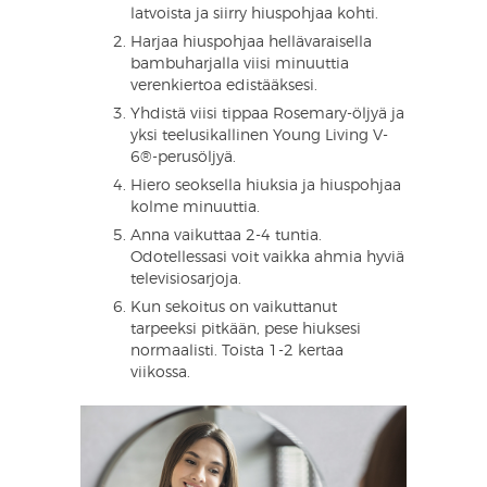
latvoista ja siirry hiuspohjaa kohti.
Harjaa hiuspohjaa hellävaraisella
bambuharjalla viisi minuuttia
verenkiertoa edistääksesi.
Yhdistä viisi tippaa Rosemary-öljyä ja
yksi teelusikallinen Young Living V-
6®-perusöljyä.
Hiero seoksella hiuksia ja hiuspohjaa
kolme minuuttia.
Anna vaikuttaa 2-4 tuntia.
Odotellessasi voit vaikka ahmia hyviä
televisiosarjoja.
Kun sekoitus on vaikuttanut
tarpeeksi pitkään, pese hiuksesi
normaalisti. Toista 1-2 kertaa
viikossa.