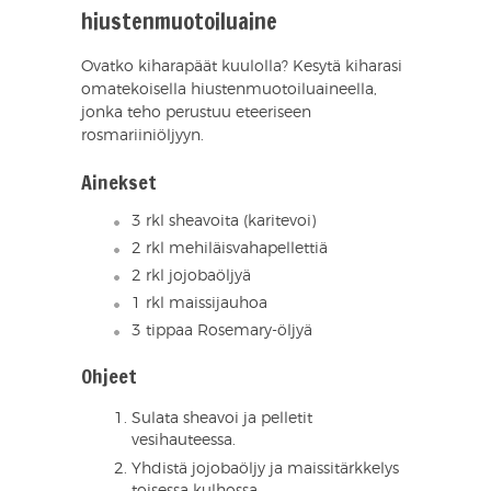
hiustenmuotoiluaine
Ovatko kiharapäät kuulolla? Kesytä kiharasi
omatekoisella hiustenmuotoiluaineella,
jonka teho perustuu eteeriseen
rosmariiniöljyyn.
Ainekset
3 rkl sheavoita (karitevoi)
2 rkl mehiläisvahapellettiä
2 rkl jojobaöljyä
1 rkl maissijauhoa
3 tippaa Rosemary-öljyä
Ohjeet
Sulata sheavoi ja pelletit
vesihauteessa.
Yhdistä jojobaöljy ja maissitärkkelys