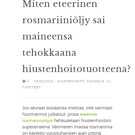
Miten eteerinen
rosmariiniöljy sai
maineensa
tehokkaana
hiustenhoitotuotteena?
0
29/03/2023 -
HIUSTENHOITO
,
KAUNEUS
,
YL-
TUOTTEET
Jos seuraat sosiaalista mediaa, olet varmasti
huomannut julkaisut, joissa
eteeristä
rosmariiniöljyä
hehkutetaan hiustenhoidon
superaineena. Välimeren maissa rosmariinia
on käytetty vuosituhansien ajan yrttinä