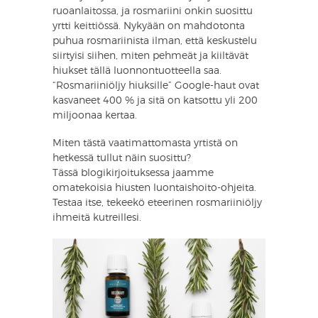
ruoanlaitossa, ja rosmariini onkin suosittu
yrtti keittiössä. Nykyään on mahdotonta
puhua rosmariinista ilman, että keskustelu
siirtyisi siihen, miten pehmeät ja kiiltävät
hiukset tällä luonnontuotteella saa.
“Rosmariiniöljy hiuksille” Google-haut ovat
kasvaneet 400 % ja sitä on katsottu yli 200
miljoonaa kertaa.
Miten tästä vaatimattomasta yrtistä on
hetkessä tullut näin suosittu?
​Tässä blogikirjoituksessa jaamme
omatekoisia hiusten luontaishoito-ohjeita.
Testaa itse, tekeekö eteerinen rosmariiniöljy
ihmeitä kutreillesi.