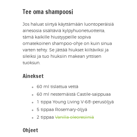
Tee oma shampoosi
Jos haluat siirtyä käyttämään luontoperäisiä
ainesosia sisältäviä kylpyhuonetuotteita,
tämä kaikille hiustyypeille sopiva
omatekoinen shampoo-ohje on kuin sinua
varten tehty. Se jättää hiukset kiiltäviksi ja
sileiksi ja tuo hiuksiin makean yrttisen
tuoksun.
Ainekset
60 ml tislattua vettä
60 ml nestemäistä Castile-saippuaa
1 tippa Young Living V-6®-perusöljyä
5 tippaa Rosemary-öljyä
2 tippaa
Vanilla oleoresiiniä
Ohjeet