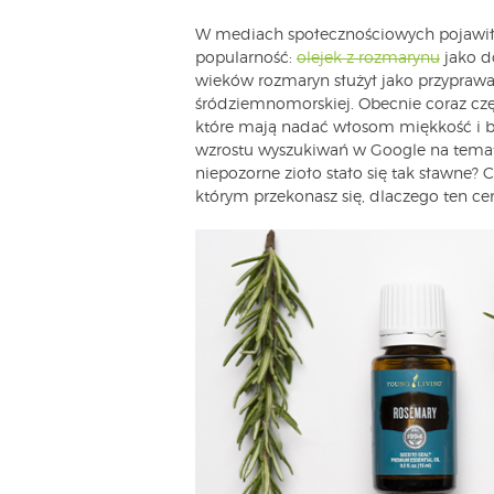
W mediach społecznościowych pojawił s
popularność:
olejek z rozmarynu
jako d
wieków rozmaryn służył jako przypra
śródziemnomorskiej. Obecnie coraz częś
które mają nadać włosom miękkość i b
wzrostu wyszukiwań w Google na temat
niepozorne zioło stało się tak sławne? 
którym przekonasz się, dlaczego ten cen