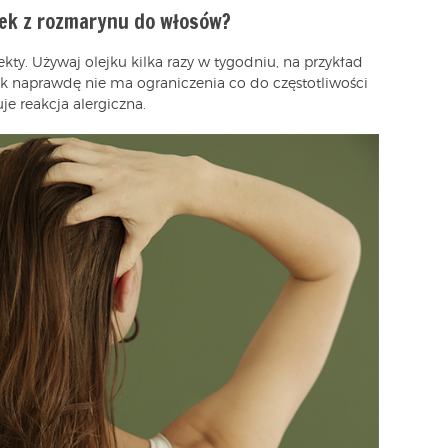
jek z rozmarynu do włosów?
kty. Używaj olejku kilka razy w tygodniu, na przykład
k naprawdę nie ma ograniczenia co do częstotliwości
uje reakcja alergiczna.