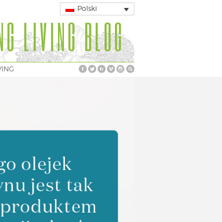
Polski
NG LIVING BLOG
VING