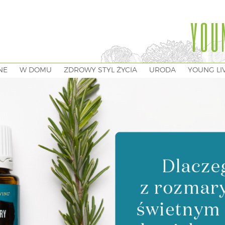
YOU
NE
W DOMU
ZDROWY STYL ŻYCIA
URODA
YOUNG LI