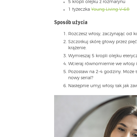
5 kropli olejku z rozmarynu
1 łyżeczka
Young Living V-6®
Sposób użycia
Rozczesz włosy, zaczynając od k
Szczotkuj skórę głowy przez pi
krążenie.
Wymieszaj 5 kropli olejku etery
Wcieraj równomiernie we włosy i
Pozostaw na 2-4 godziny. Może t
nowy serial?
Następnie umyj włosy tak jak zaw