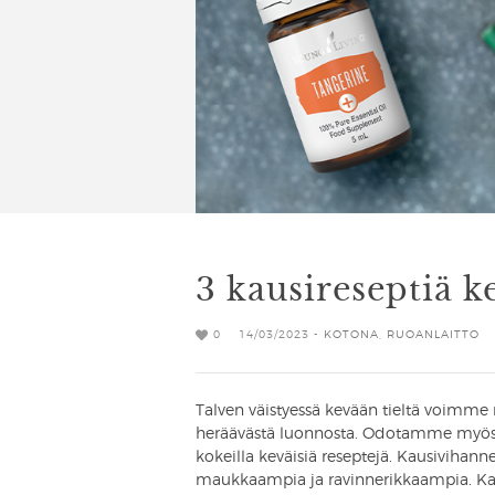
3 kausireseptiä k
0
14/03/2023 -
KOTONA
,
RUOANLAITTO
Talven väistyessä kevään tieltä voimme n
heräävästä luonnosta. Odotamme myös k
kokeilla keväisiä reseptejä. Kausivihan
maukkaampia ja ravinnerikkaampia. Ka