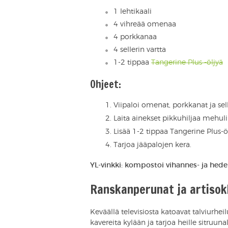
1 lehtikaali
4 vihreää omenaa
4 porkkanaa
4 sellerin vartta
1-2 tippaa
Tangerine Plus -öljyä
Ohjeet:
Viipaloi omenat, porkkanat ja sel
Laita ainekset pikkuhiljaa mehul
Lisää 1-2 tippaa Tangerine Plus-öl
Tarjoa jääpalojen kera.
YL-vinkki: kompostoi vihannes- ja hedel
Ranskanperunat ja artisok
Keväällä televisiosta katoavat talviurheil
kavereita kylään ja tarjoa heille sitruuna