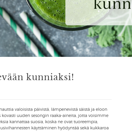
evään kunniaksi!
auttia valoisista päivistä, lämpenevistä säistä ja eloon
ovasti uuden sesongin raaka-aineita, jotta voisimme
neksia kannattaa suosia, koska ne ovat tuoreempia,
usivihannesten käyttäminen hyödyntää sekä kukkaroa