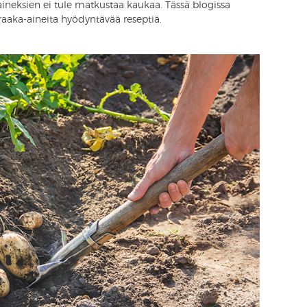
 aineksien ei tule matkustaa kaukaa. Tässä blogissa
raaka-aineita hyödyntävää reseptiä.