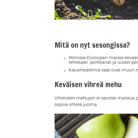
Mitä on nyt sesongissa?
Monissa Euroopan maissa kevään k
lehtikaali, porkkanat ja uudet pe
Kausihedelmiä taas ovat muun m
Keväisen vihreä mehu
Vihreiden mehujen ei tarvitse maistua pa
sopiva vihreä juoma.