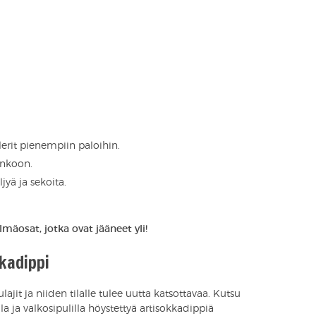
lerit pienempiin paloihin.
inkoon.
jyä ja sekoita.
mäosat, jotka ovat jääneet yli!
kadippi
ulajit ja niiden tilalle tulee uutta katsottavaa. Kutsu
lla ja valkosipulilla höystettyä artisokkadippiä