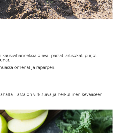
ausivihanneksia olevat parsat, artisokat, purjot,
runat.
uassa omenat ja raparperi.
halta. Tässä on virkistävä ja herkullinen kevääseen