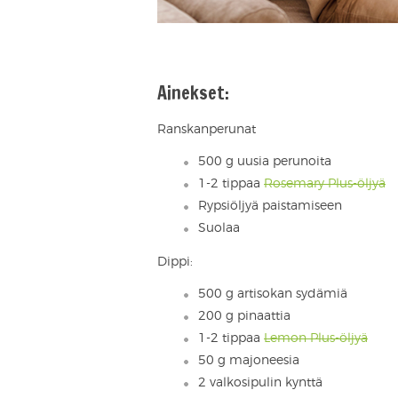
Ainekset:
Ranskanperunat
500 g uusia perunoita
1-2 tippaa
Rosemary Plus-öljyä
Rypsiöljyä paistamiseen
Suolaa
Dippi:
500 g artisokan sydämiä
200 g pinaattia
1-2 tippaa
Lemon Plus-öljyä
50 g majoneesia
2 valkosipulin kynttä