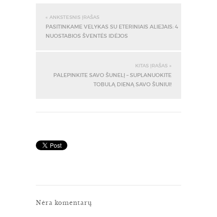
« ANKSTESNIS ĮRAŠAS
PASITINKAME VELYKAS SU ETERINIAIS ALIEJAIS: 4
NUOSTABIOS ŠVENTĖS IDĖJOS
KITAS ĮRAŠAS »
PALEPINKITE SAVO ŠUNELĮ – SUPLANUOKITE
TOBULĄ DIENĄ SAVO ŠUNIUI!
Nėra komentarų