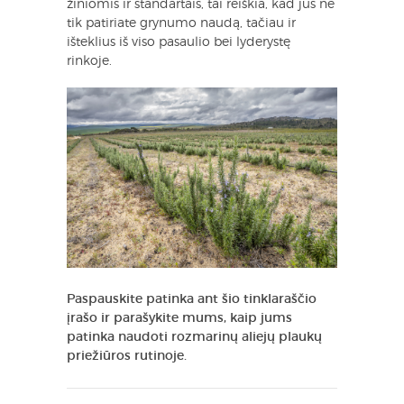
žiniomis ir standartais, tai reiškia, kad jūs ne
tik patiriate grynumo naudą, tačiau ir
išteklius iš viso pasaulio bei lyderystę
rinkoje.
Paspauskite patinka ant šio tinklaraščio
įrašo ir parašykite mums, kaip jums
patinka naudoti rozmarinų aliejų plaukų
priežiūros rutinoje.