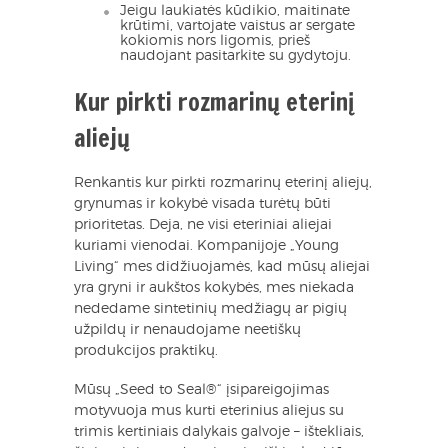
Jeigu laukiatės kūdikio, maitinate
krūtimi, vartojate vaistus ar sergate
kokiomis nors ligomis, prieš
naudojant pasitarkite su gydytoju.
Kur pirkti rozmarinų eterinį
aliejų
Renkantis kur pirkti rozmarinų eterinį aliejų,
grynumas ir kokybė visada turėtų būti
prioritetas. Deja, ne visi eteriniai aliejai
kuriami vienodai. Kompanijoje „Young
Living“ mes didžiuojamės, kad mūsų aliejai
yra gryni ir aukštos kokybės, mes niekada
nededame sintetinių medžiagų ar pigių
užpildų ir nenaudojame neetiškų
produkcijos praktikų.
Mūsų „Seed to Seal®“ įsipareigojimas
motyvuoja mus kurti eterinius aliejus su
trimis kertiniais dalykais galvoje – ištekliais,