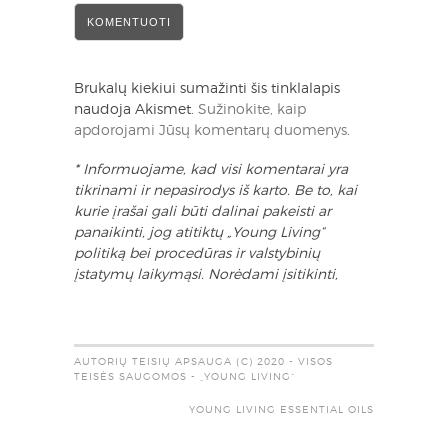
Brukalų kiekiui sumažinti šis tinklalapis
naudoja Akismet.
Sužinokite, kaip
apdorojami Jūsų komentarų duomenys
.
* Informuojame, kad visi komentarai yra
tikrinami ir nepasirodys iš karto. Be to, kai
kurie įrašai gali būti dalinai pakeisti ar
panaikinti, jog atitiktų „Young Living“
politiką bei procedūras ir valstybinių
įstatymų laikymąsi. Norėdami įsitikinti,
AUTORIŲ TEISIŲ APSAUGA (C) 2020 - VISOS
TEISĖS SAUGOMOS - „YOUNG LIVING“
YOUNG LIVING ESSENTIAL OILS