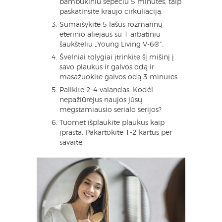
bambukiniu šepečiu 5 minutes, taip
paskatinsite kraujo cirkuliaciją.
Sumaišykite 5 lašus rozmarinų
eterinio aliejaus su 1 arbatiniu
šaukšteliu „Young Living V-6®“.
Švelniai tolygiai įtrinkite šį mišinį į
savo plaukus ir galvos odą ir
masažuokite galvos odą 3 minutes.
Palikite 2-4 valandas. Kodėl
nepažiūrėjus naujos jūsų
mėgstamiausio serialo serijos?
Tuomet išplaukite plaukus kaip
įprasta. Pakartokite 1-2 kartus per
savaitę.