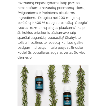
rozmariną nepasakydami, kaip jis tapo
nepakeičiamu natūralių priemonių, skirtų
žvilgantiems ir švelniems plaukams,
ingredientu. Daugiau nei 200 milijonų
peržiūrų ir 400 % daugiau paieškų „Google“
įvedus „rozmarinų aliejus plaukams“, kaip
šis kuklus prieskonis užsitarnavo taip
sparčiai augančią reputaciją? Skaitykite
toliau ir sužinosite receptų, kuriuos galite
pasigaminti patys, ir taip patys sužinosite,
kodėl šis populiarus augalas vertas šio viso
dėmesio.