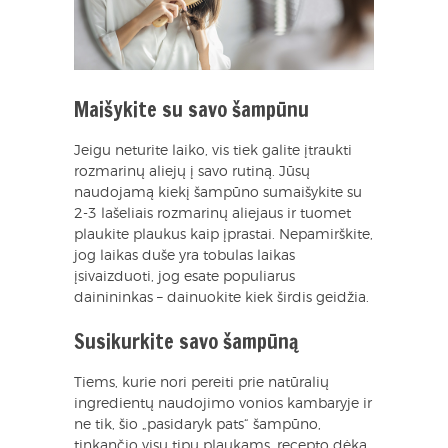
Maišykite su savo šampūnu
Jeigu neturite laiko, vis tiek galite įtraukti
rozmarinų aliejų į savo rutiną. Jūsų
naudojamą kiekį šampūno sumaišykite su
2-3 lašeliais rozmarinų aliejaus ir tuomet
plaukite plaukus kaip įprastai. Nepamirškite,
jog laikas duše yra tobulas laikas
įsivaizduoti, jog esate populiarus
dainininkas – dainuokite kiek širdis geidžia.
Susikurkite savo šampūną
Tiems, kurie nori pereiti prie natūralių
ingredientų naudojimo vonios kambaryje ir
ne tik, šio „pasidaryk pats“ šampūno,
tinkančio visų tipų plaukams, recepto dėka