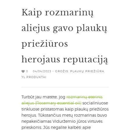
Kaip rozmarinų
aliejus gavo plaukų
priežiūros
herojaus reputaciją
0
04/04/2023 -
GROŽIS
,
PLAUKŲ PRIEŽIŪRA
,
YL PRODUKTAI
Turbūt jau matėte, jog
rozmarinų eterinis
aliejus (Rosemary essential oil)
socialiniuose
tinkluose pristatomas kaip plaukų priežiūros
herojus. Tūkstančius metų rozmarinas buvo
nepakeičiamas Viduržemio jūros virtuvės
prieskonis. Jūs negalite kalbėti apie