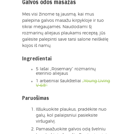
Galvos odos masažas
Mes visi žinome tą jausmą, kai mus
palepina galvos masažu kirpykloje ir tuo
tikrai mėgaujamės. Naudodami šį
rozmarinų aliejaus plaukams receptą, jūs
galėsite palepinti save tarsi salone neiškėlę
kojos iš namų.
Ingredientai
5 lašai „Rosemary“ rozmarinų
eterinio aliejaus
1 arbatiniai šaukšteliai
„Young Living
V-6®“
Paruošimas
Iššukuokite plaukus, pradėkite nuo
galų, kol palaipsniui pasieksite
viršugalvį.
Pamasažuokite galvos odą švelniu