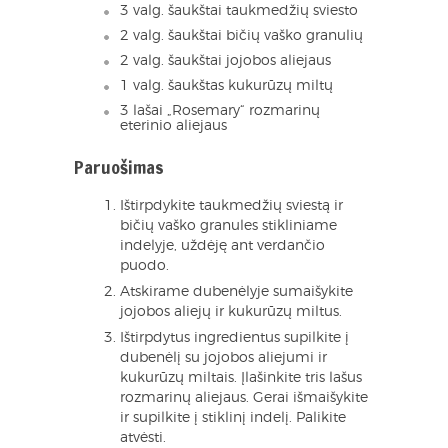
3 valg. šaukštai taukmedžių sviesto
2 valg. šaukštai bičių vaško granulių
2 valg. šaukštai jojobos aliejaus
1 valg. šaukštas kukurūzų miltų
3 lašai „Rosemary“ rozmarinų
eterinio aliejaus
Paruošimas
Ištirpdykite taukmedžių sviestą ir
bičių vaško granules stikliniame
indelyje, uždėję ant verdančio
puodo.
Atskirame dubenėlyje sumaišykite
jojobos aliejų ir kukurūzų miltus.
Ištirpdytus ingredientus supilkite į
dubenėlį su jojobos aliejumi ir
kukurūzų miltais. Įlašinkite tris lašus
rozmarinų aliejaus. Gerai išmaišykite
ir supilkite į stiklinį indelį. Palikite
atvėsti.