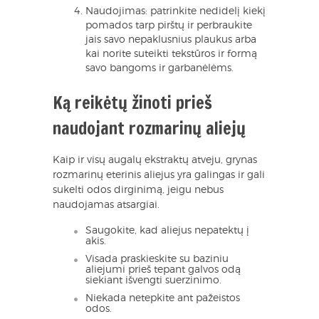
Naudojimas: patrinkite nedidelį kiekį
pomados tarp pirštų ir perbraukite
jais savo nepaklusnius plaukus arba
kai norite suteikti tekstūros ir formą
savo bangoms ir garbanėlėms.
Ką reikėtų žinoti prieš
naudojant rozmarinų aliejų
Kaip ir visų augalų ekstraktų atveju, grynas
rozmarinų eterinis aliejus yra galingas ir gali
sukelti odos dirginimą, jeigu nebus
naudojamas atsargiai.
Saugokite, kad aliejus nepatektų į
akis.
Visada praskieskite su baziniu
aliejumi prieš tepant galvos odą
siekiant išvengti suerzinimo.
Niekada netepkite ant pažeistos
odos.