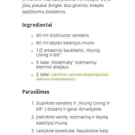
jūsų plaukai žvilgės, bus glotnūs, kvepės
saldžiomis žolelėmis.
Ingredientai
60 ml distiliuoto vandens
60 ml skysto kastilijos muilo
1/2 arbatinio šaukštelio „Young
Living V-6®“
5 lašai „Rosemary“ rozmarinų
eterinio aliejaus
2 lašai
„Vanilla“ vanilės aliejingosios
dervos (oleorezino)
Paruošimas
Supilkite vandenį ir „Young Living V-
6®“ į dubenį ir gerai išmaišykite.
Įlašinkite vanilę, rozmariną ir skystą
kastilijos muilą.
Laikykite buteliuke. Naudokite kaip