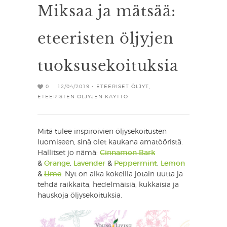
Miksaa ja mätsää:
eteeristen öljyjen
tuoksusekoituksia
0
12/04/2019 -
ETEERISET ÖLJYT
,
ETEERISTEN ÖLJYJEN KÄYTTÖ
Mitä tulee inspiroivien öljysekoitusten
luomiseen, sinä olet kaukana amatööristä.
Hallitset jo nämä:
Cinnamon Bark
&
Orange
,
Lavender
&
Peppermint
,
Lemon
&
Lime
. Nyt on aika kokeilla jotain uutta ja
tehdä raikkaita, hedelmäisiä, kukkaisia ja
hauskoja öljysekoituksia.