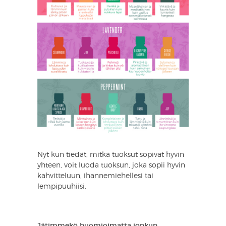
Nyt kun tiedät, mitkä tuoksut sopivat hyvin
yhteen, voit luoda tuoksun, joka sopii hyvin
kahvitteluun, ihannemiehellesi tai
lempipuuhiisi.
Jätimmekö huomioimatta jonkun