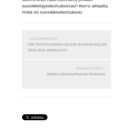
suosikkiöljysekoituksistasi? Kerro alhaalla,
mikä on suosikkisekoituksesi.
« EDELLINEN VIESTI
ITSE TEHTY ETEERISIÄ ÖLJYJÄ JA KOOKOSÖLJYÄ
SISÄLTÄVÄ VARTALOVOI
SEURAAVA VIESTI »
MITEN LUFFASAIPPUOITA TEHDÄÄN