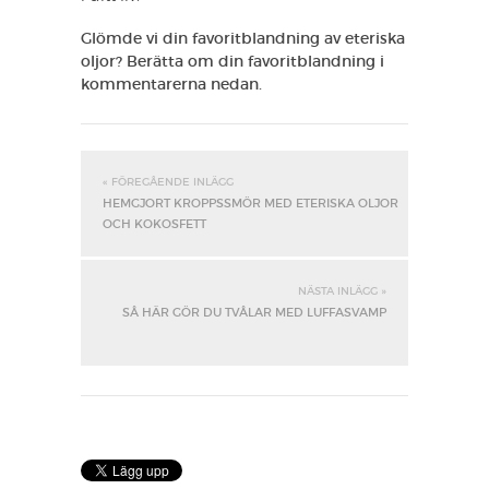
Glömde vi din favoritblandning av eteriska
oljor? Berätta om din favoritblandning i
kommentarerna nedan.
« FÖREGÅENDE INLÄGG
HEMGJORT KROPPSSMÖR MED ETERISKA OLJOR
OCH KOKOSFETT
NÄSTA INLÄGG »
SÅ HÄR GÖR DU TVÅLAR MED LUFFASVAMP