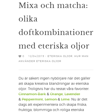
Mixa och matcha:
olika
doftkombinationer
med eteriska oljor
0
12/04/2019 -
ETERISKA OLJOR
,
HUR MAN
ANVÄNDER ETERISKA OLJOR
Du är säkert ingen nybörjare när det gäller
att skapa kreativa blandningar av eteriska
oljor. Troligtvis har du testat våra favoriter:
Cinnamon Bark
&
Orange
,
Lavender
&
Peppermint
,
Lemon
&
Lime
. Nu är det
dags att experimentera och skapa friska,
fruktiga, blommiga och roliga eteriska