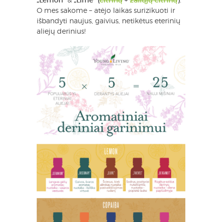
„Lemo
n“
&
„Lime“ (
citrinų
+
žaliųjų citrinų
)
.
O mes sakome – atėjo laikas surizikuoti ir
išbandyti naujus, gaivius, netikėtus eterinių
aliejų derinius!