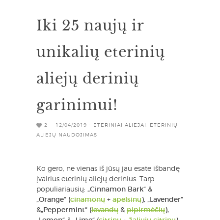
Iki 25 naujų ir
unikalių eterinių
aliejų derinių
garinimui!
2
12/04/2019 -
ETERINIAI ALIEJAI
,
ETERINIŲ
ALIEJŲ NAUDOJIMAS
Ko gero, ne vienas iš jūsų jau esate išbandę
įvairius eterinių aliejų derinius. Tarp
populiariausių:
„Cinnamon Bark“
&
„Orange“ (
cinamonų
+
apelsinų
),
„Lavender“
&
„Peppermint“ (
levandų
&
pipirmėčių
),