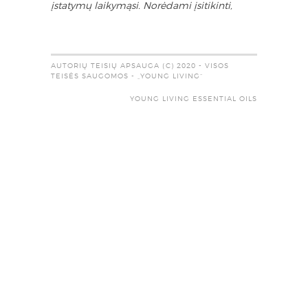
įstatymų laikymąsi. Norėdami įsitikinti,
AUTORIŲ TEISIŲ APSAUGA (C) 2020 - VISOS
TEISĖS SAUGOMOS - „YOUNG LIVING“
YOUNG LIVING ESSENTIAL OILS