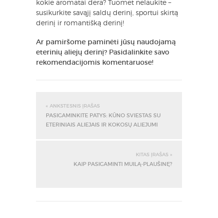
kokie aromatai dera? Tuomet nelaukite –
susikurkite savąjį saldų derinį, sportui skirtą
derinį ir romantišką derinį!
Ar pamiršome paminėti jūsų naudojamą
eterinių aliejų derinį? Pasidalinkite savo
rekomendacijomis komentaruose!
« ANKSTESNIS ĮRAŠAS
PASIGAMINKITE PATYS: KŪNO SVIESTAS SU
ETERINIAIS ALIEJAIS IR KOKOSŲ ALIEJUMI
KITAS ĮRAŠAS »
KAIP PASIGAMINTI MUILĄ-PLAUŠINĘ?