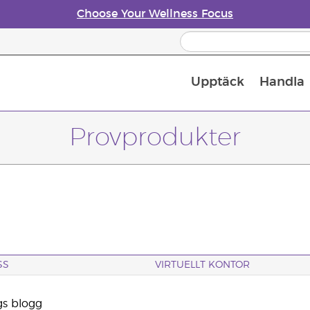
Choose Your Wellness Focus
Upptäck
Handla
Doftspridare till eteriska oljor
Retreats
Provprodukter
SS
VIRTUELLT KONTOR
gs blogg