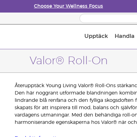
Choose Your Wellness Focus
Upptäck
Handla
Doftspridare till eteriska oljor
Valor® Roll-On
Återupptäck Young Living Valor® Roll-Ons stärkande
Den här noggrant utformade blandningen kombinera
lindrande blå renfana och den fylliga skogsdoften fr
skapats för att inspirera till mod, balans och själ
vardagens utmaningar. Med den behändiga roll-o
harmoniserande egenskaperna hos Valor® när och 