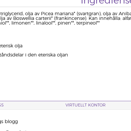
Ingrediens
triglycerid, olja av Picea mariana* (svartgran), olja av A
olja av Boswellia carterii* (frankincense). Kan innehålla: alf
ol**, limonen**, linalool**, pinen**, terpineol**
terisk olja
tåndsdelar i den eteriska oljan
SS
VIRTUELLT KONTOR
gs blogg