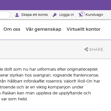
0
Skapa ett konto
Logga in
Kundvagn
Om oss
Vår gemenskap
Virtuellt kontor
Retreats för globalt erkännande
Lär dig allt om näringsämnen
Young Livings guide till kosttillskott
Så använder man eteriska oljor
Retreats för globalt erkännande
25 BRAND PARTNER-FÖRMÅNER
SHARE
 doft som nu har utformats efter originalreceptet.
r styrkan hos svartgran, rogivande frankincense,
ån hållbart införskaffat rosenträ. Valor® Roll-On har
vförtroende och är en viktig kompanjon under
n-flaskan kan man uppleva de upplyftande och
var som helst.