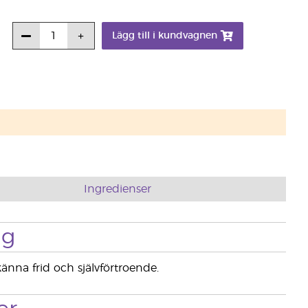
Lägg till i kundvagnen
Ingredienser
ng
änna frid och självförtroende.