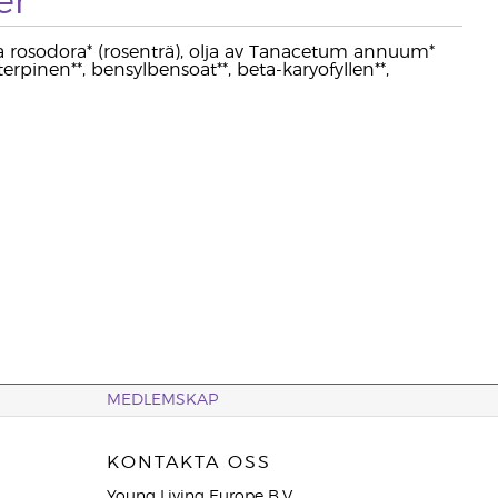
er
niba rosodora* (rosenträ), olja av Tanacetum annuum*
aterpinen**, bensylbensoat**, beta-karyofyllen**,
MEDLEMSKAP
KONTAKTA OSS
Young Living Europe B.V.