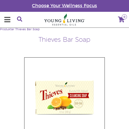
Choose Your Wellness Focus
0
Produkter
Thieves Bar Soap
Thieves Bar Soap