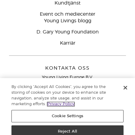
Kundtjänst
Event och mediecenter
Young Livings blogg
D. Gary Young Foundation
Karriär
KONTAKTA OSS
Young Living Europe B.V.
Peizerweg 97
By clicking “Accept All Cookies”, you agree to the
9727 AJ Groningen
storing of cookies on your device to enhance site
Nederländerna
navigation, analyze site usage, and assist in our
marketing efforts.
Privacy Policy
Kundtjänst – Avgiftsfritt lokalsamtal (ej från
mobiltelefon):
020 793400
Cookie Settings
Upphovsrätt © 2021 Young Living Essential Oils. Med ensamrätt. |
Reject All
Sekretess