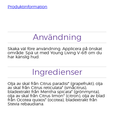
Produktinformation
Användning
Skaka väl före användning. Applicera på önskat
område. Spä ut med Young Living V-6® om du
har känslig hud.
Ingredienser
Olja av skal från Citrus paradisi* (grapefrukt), olja
av skal från Citrus reticulata* (småcitrus),
bladextrakt från Mentha spicata* (grönmynta),
olja av skal från Citrus limon* (citron), olja av blad
från Ocotea quixos* (ocotea), bladextrakt från
Stevia rebaudiana.