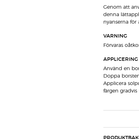
Genom att anvä
denna lättappl
nyanserna för 
VARNING
Förvaras oåtkom
APPLICERING
Använd en bors
Doppa borsten i
Applicera solp
färgen gradvis 
PRODUKTBA