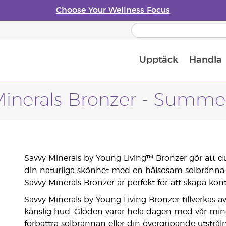
Choose Your Wellness Focus
Upptäck
Handla
Doftspridare till eteriska oljor
Minerals Bronzer - Summe
Savvy Minerals by Young Living™ Bronzer gör att du 
din naturliga skönhet med en hälsosam solbränna 
Savvy Minerals Bronzer är perfekt för att skapa kon
Savvy Minerals by Young Living Bronzer tillverkas a
känslig hud. Glöden varar hela dagen med vår min
förbättra solbrännan eller din övergripande utstrål