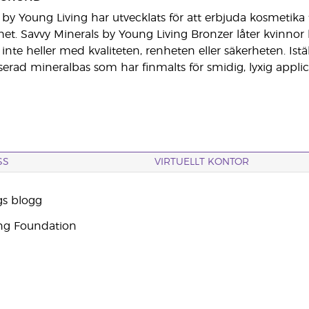
 by Young Living har utvecklats för att erbjuda kosmetika 
het. Savvy Minerals by Young Living Bronzer låter kvinnor 
te heller med kvaliteten, renheten eller säkerheten. Istäl
rad mineralbas som har finmalts för smidig, lyxig applice
SS
VIRTUELLT KONTOR
gs blogg
ng Foundation