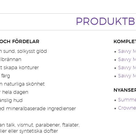
PRODUKTB
 OCH FÖRDELAR
KOMPLE
 sund, solkysst glöd
Savvy M
olbrännan
Savvy M
tt skapa konturer
Savvy M
färg
Savvy M
n naturliga skönhet
NYANSE
er hela dagen
Summer
änslig hud
Crowned
ed mineralbaserade ingredienser
 talk, vismut, parabener, ftalater,
er eller syntetiska dofter