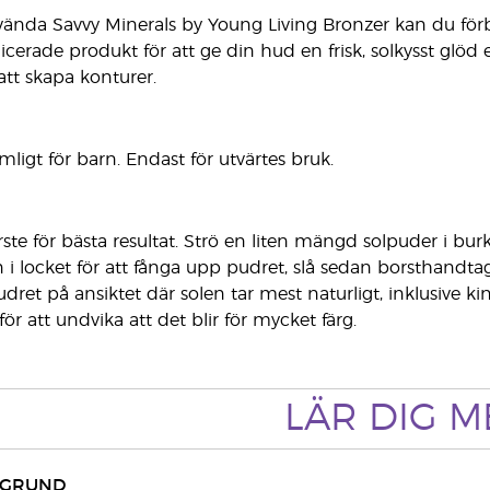
nda Savvy Minerals by Young Living Bronzer kan du förb
icerade produkt för att ge din hud en frisk, solkysst glö
att skapa konturer.
ligt för barn. Endast för utvärtes bruk.
te för bästa resultat. Strö en liten mängd solpuder i bur
 locket för att fånga upp pudret, slå sedan borsthandtaget
udret på ansiktet där solen tar mest naturligt, inklusiv
för att undvika att det blir för mycket färg.
LÄR DIG M
KGRUND