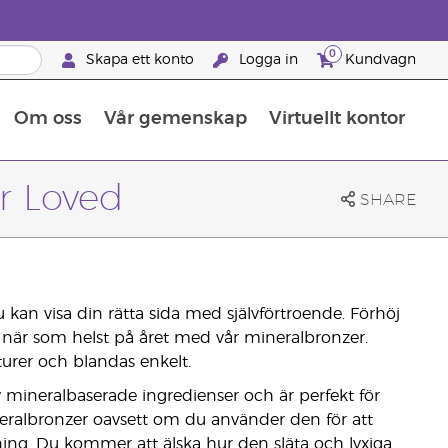
0
Skapa ett konto
Logga in
Kundvagn
Om oss
Vår gemenskap
Virtuellt kontor
Retreats för globalt erkännande
Lär dig allt om näringsämnen
Young Livings guide till kosttillskott
Så använder man eteriska oljor
Retreats för globalt erkännande
25 BRAND PARTNER-FÖRMÅNER
r Loved
SHARE
kan visa din rätta sida med självförtroende. Förhöj
när som helst på året med vår mineralbronzer.
turer och blandas enkelt.
v mineralbaserade ingredienser och är perfekt för
eralbronzer oavsett om du använder den för att
ning. Du kommer att älska hur den släta och lyxiga