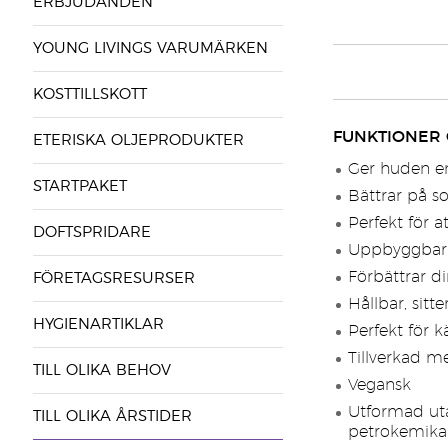
ERBJUDANDEN
YOUNG LIVINGS VARUMÄRKEN
KOSTTILLSKOTT
FUNKTIONER
ETERISKA OLJEPRODUKTER
Ger huden en
STARTPAKET
Bättrar på s
Perfekt för a
DOFTSPRIDARE
Uppbyggbar 
Förbättrar di
FÖRETAGSRESURSER
Hållbar, sitt
HYGIENARTIKLAR
Perfekt för k
Tillverkad m
TILL OLIKA BEHOV
Vegansk
Utformad utan
TILL OLIKA ÅRSTIDER
petrokemikali