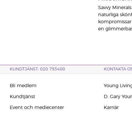
Savvy Minerals
naturliga skön
kompromissar in
en glimmerbase
KUNDTJÄNST: 020 793400
KONTAKTA O
Bli medlem
Young Livin
Kundtjänst
D. Gary You
Event och mediecenter
Karriär