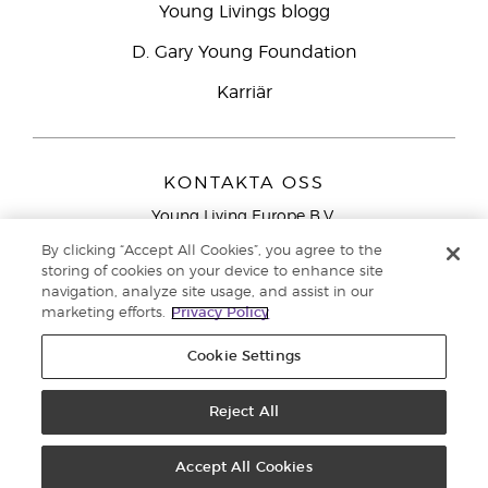
Young Livings blogg
D. Gary Young Foundation
Karriär
KONTAKTA OSS
Young Living Europe B.V.
Peizerweg 97
By clicking “Accept All Cookies”, you agree to the
9727 AJ Groningen
storing of cookies on your device to enhance site
Nederländerna
navigation, analyze site usage, and assist in our
marketing efforts.
Privacy Policy
Kundtjänst – Avgiftsfritt lokalsamtal (ej från
mobiltelefon):
020 793400
Cookie Settings
Upphovsrätt © 2021 Young Living Essential Oils. Med ensamrätt. |
Reject All
Sekretess
Accept All Cookies