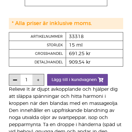
* Alla priser är inklusive moms.
33318
ARTIKELNUMMER
15 ml
STORLEK
691,25 kr
GROSSHANDEL
909,54 kr
DETALJHANDEL
Lägg till i kundvagnen
Relieve It är djupt avkopplande och hjälper dig
att släppa spänningar och hitta harmoni i
kroppen när den blandas med en massageolja.
Den innehåller en uppfriskande blandning av
noga utvalda oljor av svartpeppar, isop och
pepparmynta. Ta en droppe i händerna (späd ut
vid behov), gnugga dem och andas in den