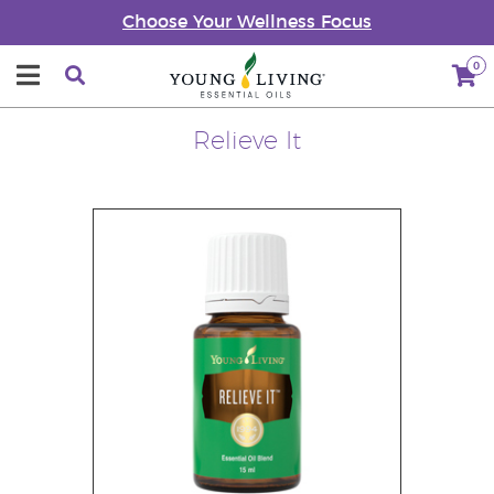
Choose Your Wellness Focus
0
Relieve It