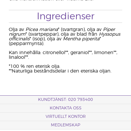
Ingredienser
Olja av
Picea mariana
* (svartgran), olja av
Piper
nigrum
* (svartpeppar), olja av blad från
Hyssopus
officinalis
* (isop), olja av
Mentha piperita
*
(pepparmynta).
Kan innehålla: citronellol**, geraniol**, limonen**,
linalool**.
*100 % ren eterisk olja.
**Naturliga beståndsdelar i den eteriska oljan.
KUNDTJÄNST: 020 793400
KONTAKTA OSS
VIRTUELLT KONTOR
MEDLEMSKAP