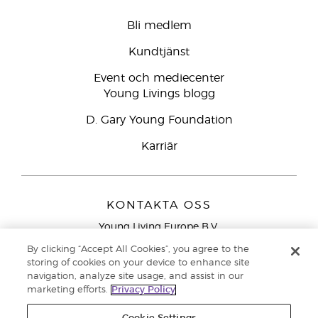
Bli medlem
Kundtjänst
Event och mediecenter
Young Livings blogg
D. Gary Young Foundation
Karriär
KONTAKTA OSS
Young Living Europe B.V.
Peizerweg 97
By clicking “Accept All Cookies”, you agree to the
9727 AJ Groningen
storing of cookies on your device to enhance site
Nederländerna
navigation, analyze site usage, and assist in our
marketing efforts.
Privacy Policy
Kundtjänst – Avgiftsfritt lokalsamtal (ej från
mobiltelefon):
020 793400