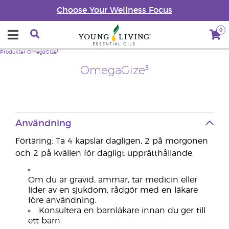
Choose Your Wellness Focus
0
Produkter
OmegaGize³
OmegaGize³
Användning
Förtäring: Ta 4 kapslar dagligen, 2 på morgonen
och 2 på kvällen för dagligt upprätthållande.
Om du är gravid, ammar, tar medicin eller
lider av en sjukdom, rådgör med en läkare
före användning.
Konsultera en barnläkare innan du ger till
ett barn.