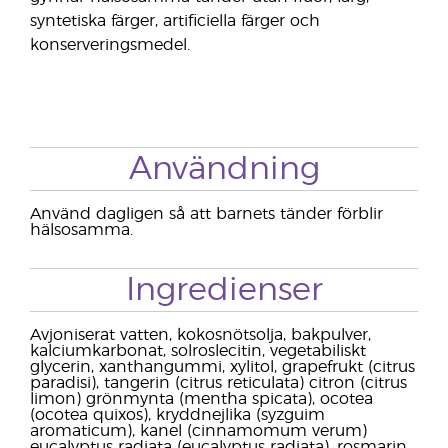
syntetiska färger, artificiella färger och
konserveringsmedel.
Användning
Använd dagligen så att barnets tänder förblir
hälsosamma.
Ingredienser
Avjoniserat vatten, kokosnötsolja, bakpulver,
kalciumkarbonat, solroslecitin, vegetabiliskt
glycerin, xanthangummi, xylitol, grapefrukt (citrus
paradisi), tangerin (citrus reticulata) citron (citrus
limon) grönmynta (mentha spicata), ocotea
(ocotea quixos), kryddnejlika (syzguim
aromaticum), kanel (cinnamomum verum)
eucalyptus radiata (eucalyptus radiata), rosmarin