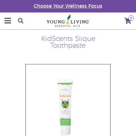
Choose Your Wellness Focus
0
KidScents Slique
Toothpaste