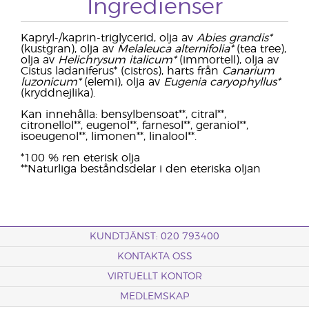
Ingredienser
Kapryl-/kaprin-triglycerid, olja av
Abies grandis*
(kustgran), olja av
Melaleuca alternifolia*
(tea tree),
olja av
Helichrysum italicum*
(immortell), olja av
Cistus ladaniferus* (cistros), harts från
Canarium
luzonicum*
(elemi), olja av
Eugenia caryophyllus*
(kryddnejlika).
Kan innehålla: bensylbensoat**, citral**,
citronellol**, eugenol**, farnesol**, geraniol**,
isoeugenol**, limonen**, linalool**.
*100 % ren eterisk olja
**Naturliga beståndsdelar i den eteriska oljan
KUNDTJÄNST: 020 793400
KONTAKTA OSS
VIRTUELLT KONTOR
MEDLEMSKAP