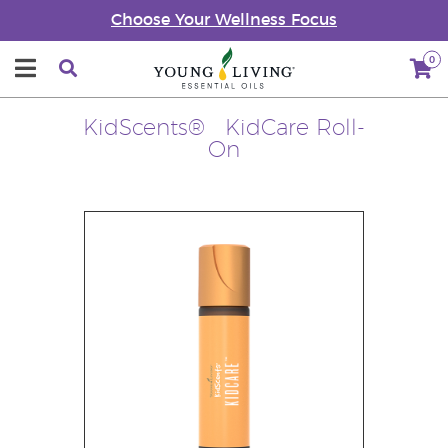
Choose Your Wellness Focus
0
KidScents® KidCare Roll-
On