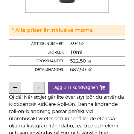
* Alla priser är inklusive moms.
39452
ARTIKELNUMMER
10ml
STORLEK
522,50 kr
GROSSHANDEL
687,50 kr
DETALJHANDEL
Lägg till i kundvagnen
Oj då! När stojet går lite över styr bör du använda
KidScents® KidCare Roll-On. Denna lindrande
roll-on-blandning passar perfekt vid
utomhusaktiviteter och innehåller de eteriska
oljorna kustgran från Idaho, tea tree och elemi
och kan användas på torr och känslig hud.