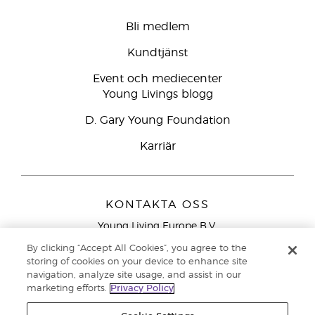
Bli medlem
Kundtjänst
Event och mediecenter
Young Livings blogg
D. Gary Young Foundation
Karriär
KONTAKTA OSS
Young Living Europe B.V.
Peizerweg 97
By clicking “Accept All Cookies”, you agree to the
9727 AJ Groningen
storing of cookies on your device to enhance site
Nederländerna
navigation, analyze site usage, and assist in our
marketing efforts.
Privacy Policy
Kundtjänst – Avgiftsfritt lokalsamtal (ej från
mobiltelefon):
020 793400