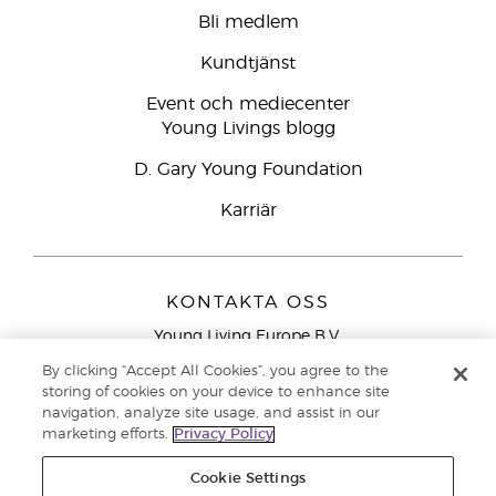
Bli medlem
Kundtjänst
Event och mediecenter
Young Livings blogg
D. Gary Young Foundation
Karriär
KONTAKTA OSS
Young Living Europe B.V.
Peizerweg 97
By clicking “Accept All Cookies”, you agree to the
9727 AJ Groningen
storing of cookies on your device to enhance site
Nederländerna
navigation, analyze site usage, and assist in our
marketing efforts.
Privacy Policy
Kundtjänst – Avgiftsfritt lokalsamtal (ej från
mobiltelefon):
020 793400
Cookie Settings