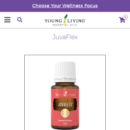
Choose Your Wellness Focus
0
JuvaFlex