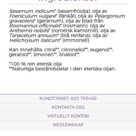
Sesamum indicum
* (sesamfröolja), olja av
Foeniculum vulgare
* (fänkål), olja av
Pelargonium
graveolens
* (geranium), olja av blad från
Rosmarinus officinalis
* (rosmarin), olja av
Anthemis nobilis
* (romersk kamomill), olja av
Tanacetum annuum
* (blå renfana), olja av
Helichrysum italicum
* (immortell).
Kan innehålla: citral**, citronellol**, eugenol**,
geraniol**, limonen**, linalool**.
*100 % ren eterisk olja.
**Naturliga beståndsdelar i den eteriska oljan.
KUNDTJÄNST: 020 793400
KONTAKTA OSS
VIRTUELLT KONTOR
MEDLEMSKAP