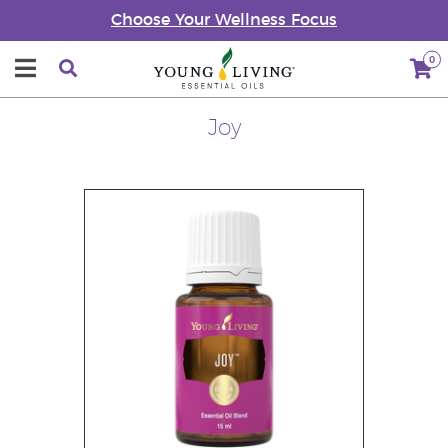
Choose Your Wellness Focus
0
Joy