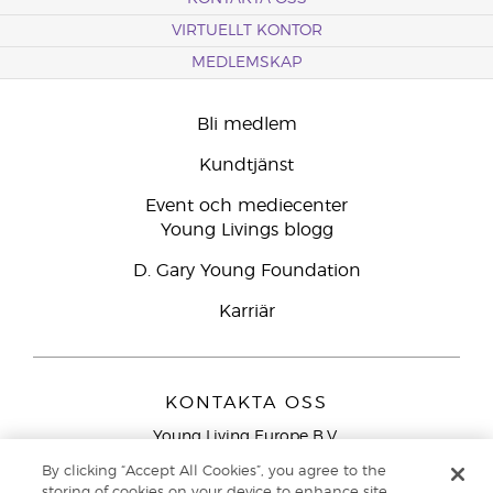
VIRTUELLT KONTOR
MEDLEMSKAP
Bli medlem
Kundtjänst
Event och mediecenter
Young Livings blogg
D. Gary Young Foundation
Karriär
KONTAKTA OSS
Young Living Europe B.V.
Peizerweg 97
By clicking “Accept All Cookies”, you agree to the
9727 AJ Groningen
storing of cookies on your device to enhance site