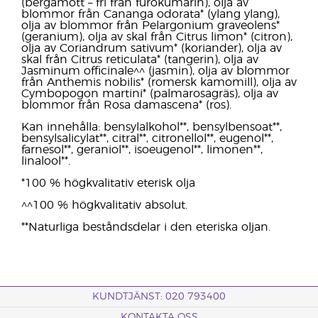
(bergamott – fri från furokumarin), olja av
blommor från Cananga odorata* (ylang ylang),
olja av blommor från Pelargonium graveolens*
(geranium), olja av skal från Citrus limon* (citron),
olja av Coriandrum sativum* (koriander), olja av
skal från Citrus reticulata* (tangerin), olja av
Jasminum officinale^^ (jasmin), olja av blommor
från Anthemis nobilis* (romersk kamomill), olja av
Cymbopogon martini* (palmarosagräs), olja av
blommor från Rosa damascena* (ros).
Kan innehålla: bensylalkohol**, bensylbensoat**,
bensylsalicylat**, citral**, citronellol**, eugenol**,
farnesol**, geraniol**, isoeugenol**, limonen**,
linalool**.
*100 % högkvalitativ eterisk olja
^^100 % högkvalitativ absolut.
**Naturliga beståndsdelar i den eteriska oljan.
KUNDTJÄNST: 020 793400
KONTAKTA OSS