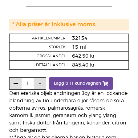
* Alla priser är inklusive moms.
32134
ARTIKELNUMMER
15 ml
STORLEK
642,50 kr
GROSSHANDEL
845,40 kr
DETALJHANDEL
Lägg till i kundvagnen
Den eteriska oljeblandningen Joy är en lockande
blandning av tio underbara oljor såsom de söta
dofterna av ros, palmarosagräs, romersk
kamomill, jasmin, geranium och ylang ylang
samt friska dofter från tangerin, koriander, citron
och bergamott.
Många av de här oljorna har en historia som