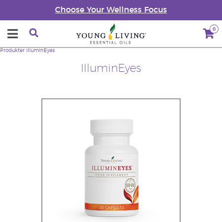
Choose Your Wellness Focus
0
Produkter
IlluminEyes
IlluminEyes