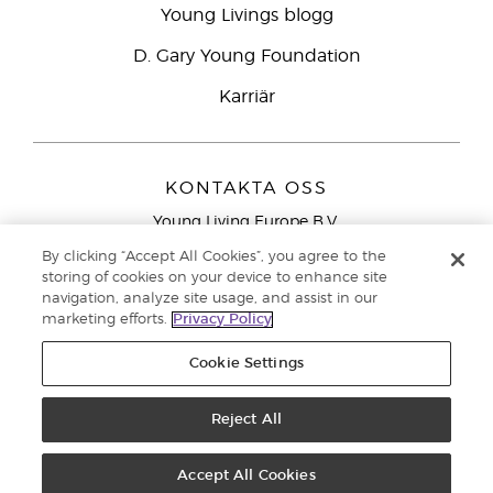
Young Livings blogg
D. Gary Young Foundation
Karriär
KONTAKTA OSS
Young Living Europe B.V.
Peizerweg 97
By clicking “Accept All Cookies”, you agree to the
9727 AJ Groningen
storing of cookies on your device to enhance site
Nederländerna
navigation, analyze site usage, and assist in our
marketing efforts.
Privacy Policy
Kundtjänst – Avgiftsfritt lokalsamtal (ej från
mobiltelefon):
020 793400
Cookie Settings
Upphovsrätt © 2021 Young Living Essential Oils. Med ensamrätt. |
Reject All
Sekretess
Accept All Cookies