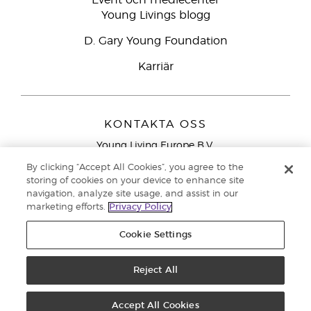
Event och mediecenter
Young Livings blogg
D. Gary Young Foundation
Karriär
KONTAKTA OSS
Young Living Europe B.V.
Peizerweg 97
By clicking “Accept All Cookies”, you agree to the
9727 AJ Groningen
storing of cookies on your device to enhance site
Nederländerna
navigation, analyze site usage, and assist in our
marketing efforts.
Privacy Policy
Kundtjänst – Avgiftsfritt lokalsamtal (ej från
mobiltelefon):
020 793400
Cookie Settings
Upphovsrätt © 2021 Young Living Essential Oils. Med ensamrätt. |
Reject All
Sekretess
Accept All Cookies