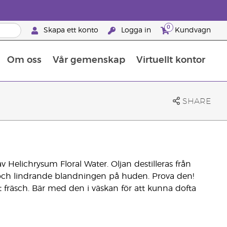
0
Skapa ett konto
Logga in
Kundvagn
Om oss
Vår gemenskap
Virtuellt kontor
Retreats för globalt erkännande
Lär dig allt om näringsämnen
Young Livings guide till kosttillskott
Så använder man eteriska oljor
Retreats för globalt erkännande
25 BRAND PARTNER-FÖRMÅNER
SHARE
elichrysum Floral Water. Oljan destilleras från
och lindrande blandningen på huden. Prova den!
gt fräsch. Bär med den i väskan för att kunna dofta