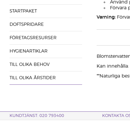
Använd p
Förvara 
STARTPAKET
Varning:
Förvar
DOFTSPRIDARE
FÖRETAGSRESURSER
HYGIENARTIKLAR
Blomstervatten
TILL OLIKA BEHOV
Kan innehålla: c
**Naturliga bes
TILL OLIKA ÅRSTIDER
KUNDTJÄNST: 020 793400
KONTAKTA O