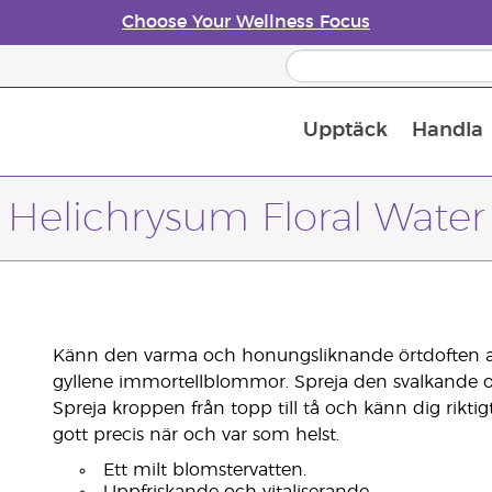
Choose Your Wellness Focus
Upptäck
Handla
Doftspridare till eteriska oljor
Helichrysum Floral Water
Känn den varma och honungsliknande örtdoften av H
gyllene immortellblommor. Spreja den svalkande 
Spreja kroppen från topp till tå och känn dig rikti
gott precis när och var som helst.
Ett milt blomstervatten.