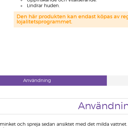
Uppfriskande och vitaliserande.
Lindrar huden.
Den här produkten kan endast köpas av regi
lojalitetsprogrammet.
Användning
Användni
sminket och spreja sedan ansiktet med det milda vattnet.