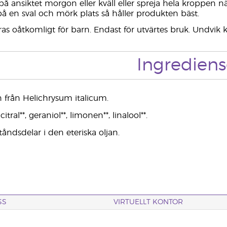
å ansiktet morgon eller kväll eller spreja hela kroppen 
på en sval och mörk plats så håller produkten bäst.
as oåtkomligt för barn. Endast för utvärtes bruk. Undvi
Ingrediens
 från Helichrysum italicum.
itral**, geraniol**, limonen**, linalool**.
tåndsdelar i den eteriska oljan.
SS
VIRTUELLT KONTOR