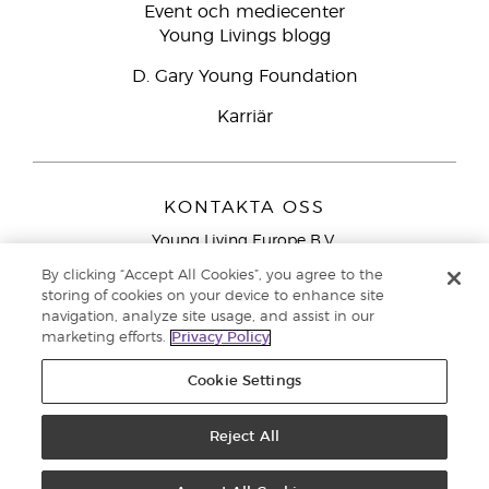
Event och mediecenter
Young Livings blogg
D. Gary Young Foundation
Karriär
KONTAKTA OSS
Young Living Europe B.V.
Peizerweg 97
By clicking “Accept All Cookies”, you agree to the
9727 AJ Groningen
storing of cookies on your device to enhance site
Nederländerna
navigation, analyze site usage, and assist in our
marketing efforts.
Privacy Policy
Kundtjänst – Avgiftsfritt lokalsamtal (ej från
mobiltelefon):
020 793400
Cookie Settings
Upphovsrätt © 2021 Young Living Essential Oils. Med ensamrätt. |
Reject All
Sekretess