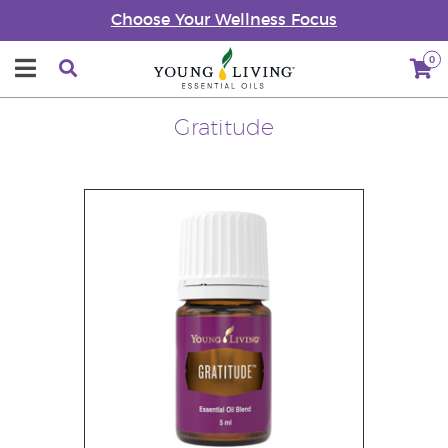
Choose Your Wellness Focus
0
Gratitude