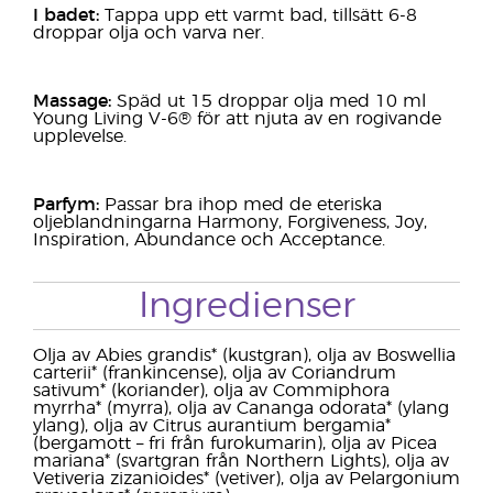
I badet:
Tappa upp ett varmt bad, tillsätt 6-8
droppar olja och varva ner.
Massage:
Späd ut 15 droppar olja med 10 ml
Young Living V-6® för att njuta av en rogivande
upplevelse.
Parfym:
Passar bra ihop med de eteriska
oljeblandningarna Harmony, Forgiveness, Joy,
Inspiration, Abundance och Acceptance.
Ingredienser
Olja av Abies grandis* (kustgran), olja av Boswellia
carterii* (frankincense), olja av Coriandrum
sativum* (koriander), olja av Commiphora
myrrha* (myrra), olja av Cananga odorata* (ylang
ylang), olja av Citrus aurantium bergamia*
(bergamott – fri från furokumarin), olja av Picea
mariana* (svartgran från Northern Lights), olja av
Vetiveria zizanioides* (vetiver), olja av Pelargonium