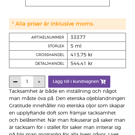
* Alla priser är inklusive moms.
33377
ARTIKELNUMMER
5 ml
STORLEK
413,75 kr
GROSSHANDEL
544,41 kr
DETALJHANDEL
Lägg till i kundvagnen
Tacksamhet är både en inställning och något
man måste öva på. Den eteriska oljeblandningen
Gratitude innehåller nio eteriska oljor som skapar
en upplyftande doft som främjar tacksamhet
och belåtenhet. När man fokuserar på saker man
är tacksam för i stället för saker man irriterar sig
på blir man mottaglig för alla livets gåvor. Livet