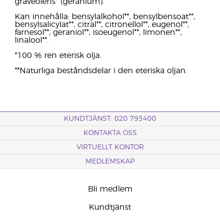
graveolens* (geranium).
Kan innehålla: bensylalkohol**, bensylbensoat**,
bensylsalicylat**, citral**, citronellol**, eugenol**,
farnesol**, geraniol**, isoeugenol**, limonen**,
linalool**.
*100 % ren eterisk olja.
**Naturliga beståndsdelar i den eteriska oljan.
KUNDTJÄNST: 020 793400
KONTAKTA OSS
VIRTUELLT KONTOR
MEDLEMSKAP
Bli medlem
Kundtjänst