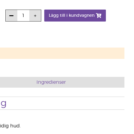
Lägg till i kundvagnen
Ingredienser
ng
idig hud.