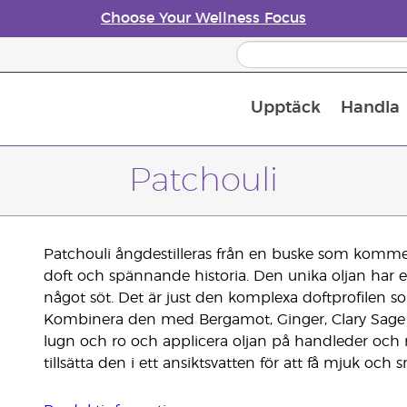
Choose Your Wellness Focus
Upptäck
Handla
Doftspridare till eteriska oljor
Patchouli
Patchouli ångdestilleras från en buske som kommer
doft och spännande historia. Den unika oljan har e
något söt. Det är just den komplexa doftprofilen 
Kombinera den med Bergamot, Ginger, Clary Sage e
lugn och ro och applicera oljan på handleder och n
tillsätta den i ett ansiktsvatten för att få mjuk och 