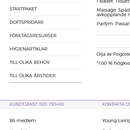
I badet: Tillsä
STARTPAKET
Massage: Späd
avkopplande 
DOFTSPRIDARE
Parfym: Passar
FÖRETAGSRESURSER
HYGIENARTIKLAR
Olja av Pogost
TILL OLIKA BEHOV
*100 % högkvali
TILL OLIKA ÅRSTIDER
KUNDTJÄNST: 020 793400
KONTAKTA O
Bli medlem
Young Livin