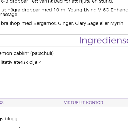
tt 6-8 droppar i ett varmt bad för att njuta en stund.
 ut några droppar med 10 ml Young Living V-6® Enhance
massage.
 bra ihop med Bergamot, Ginger, Clary Sage eller Myrrh.
Ingrediens
emon cablin* (patschuli).
tativ eterisk olja <
SS
VIRTUELLT KONTOR
gs blogg