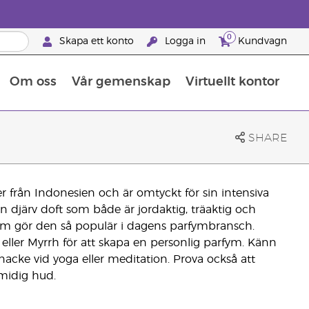
0
Skapa ett konto
Logga in
Kundvagn
Om oss
Vår gemenskap
Virtuellt kontor
Retreats för globalt erkännande
Lär dig allt om näringsämnen
Young Livings guide till kosttillskott
Så använder man eteriska oljor
Retreats för globalt erkännande
25 BRAND PARTNER-FÖRMÅNER
SHARE
 från Indonesien och är omtyckt för sin intensiva
n djärv doft som både är jordaktig, träaktig och
som gör den så populär i dagens parfymbransch.
ller Myrrh för att skapa en personlig parfym. Känn
acke vid yoga eller meditation. Prova också att
smidig hud.