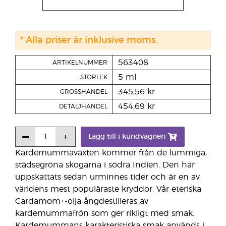
* Alla priser är inklusive moms.
563408
ARTIKELNUMMER
5 ml
STORLEK
345,56 kr
GROSSHANDEL
454,69 kr
DETALJHANDEL
Lägg till i kundvagnen
Kardemummaväxten kommer från de lummiga,
städsegröna skogarna i södra Indien. Den har
uppskattats sedan urminnes tider och är en av
världens mest populäraste kryddor. Vår eteriska
Cardamom+-olja ångdestilleras av
kardemummafrön som ger rikligt med smak.
Kardemummans karakteristiska smak används i