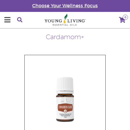
Choose Your Wellness Focus
0
Cardamom+