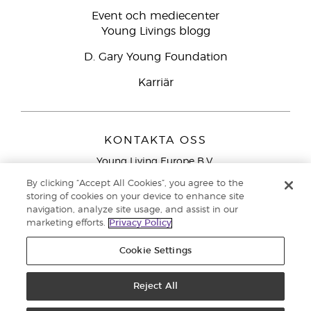
Event och mediecenter
Young Livings blogg
D. Gary Young Foundation
Karriär
KONTAKTA OSS
Young Living Europe B.V.
Peizerweg 97
By clicking “Accept All Cookies”, you agree to the
9727 AJ Groningen
storing of cookies on your device to enhance site
Nederländerna
navigation, analyze site usage, and assist in our
marketing efforts.
Privacy Policy
Kundtjänst – Avgiftsfritt lokalsamtal (ej från
mobiltelefon):
020 793400
Cookie Settings
Upphovsrätt © 2021 Young Living Essential Oils. Med ensamrätt. |
Reject All
Sekretess