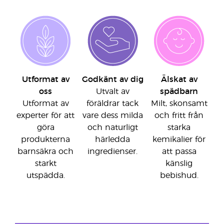
Utformat av
Godkänt av dig
Älskat av
oss
Utvalt av
spädbarn
Utformat av
föräldrar tack
Milt, skonsamt
experter för att
vare dess milda
och fritt från
göra
och naturligt
starka
produkterna
härledda
kemikalier för
barnsäkra och
ingredienser.
att passa
starkt
känslig
utspädda.
bebishud.