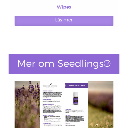
Wipes
Läs mer
Mer om Seedlings®