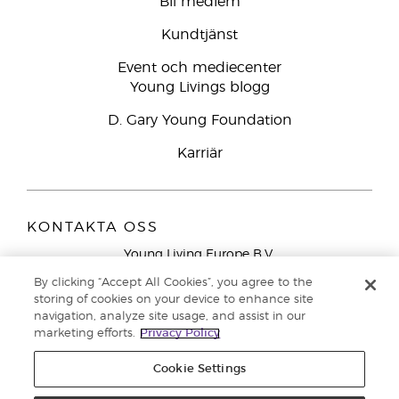
Bli medlem
Kundtjänst
Event och mediecenter
Young Livings blogg
D. Gary Young Foundation
Karriär
KONTAKTA OSS
Young Living Europe B.V.
Peizerweg 97
By clicking “Accept All Cookies”, you agree to the
9727 AJ Groningen
storing of cookies on your device to enhance site
Nederländerna
navigation, analyze site usage, and assist in our
marketing efforts.
Privacy Policy
Kundtjänst – Avgiftsfritt lokalsamtal (ej från
mobiltelefon):
020 793400
Cookie Settings