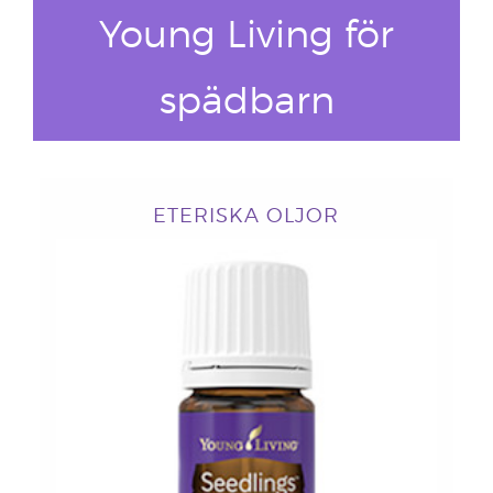
Young Living för
spädbarn
ETERISKA OLJOR