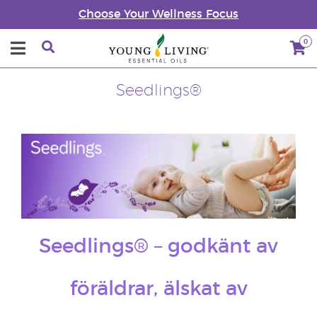
Choose Your Wellness Focus
0
Seedlings®
Seedlings® – godkänt av
föräldrar, älskat av