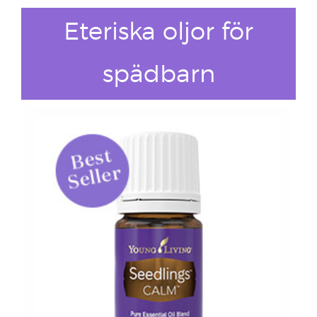
Eteriska oljor för
spädbarn