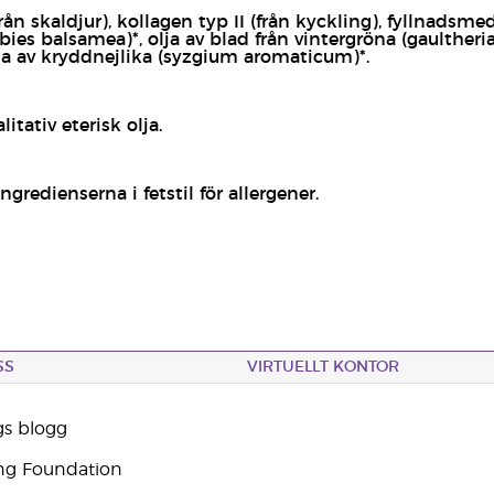
ån skaldjur)
, kollagen typ II (från kyckling), fyllnadsme
ies balsamea)*, olja av blad från vintergröna (gaulthe
lja av kryddnejlika (syzgium aromaticum)*.
itativ eterisk olja.
ngredienserna i fetstil för allergener.
SS
VIRTUELLT KONTOR
gs blogg
ng Foundation