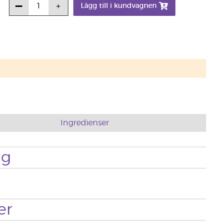
Lägg till i kundvagnen
Ingredienser
ng
er