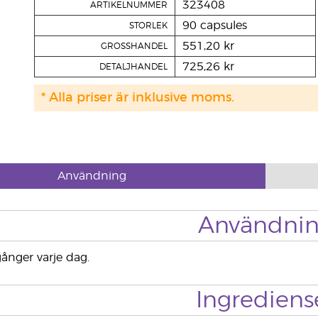
323408
ARTIKELNUMMER
90 capsules
STORLEK
551,20 kr
GROSSHANDEL
725,26 kr
DETALJHANDEL
* Alla priser är inklusive moms.
Användning
Användni
gånger varje dag.
Ingrediens