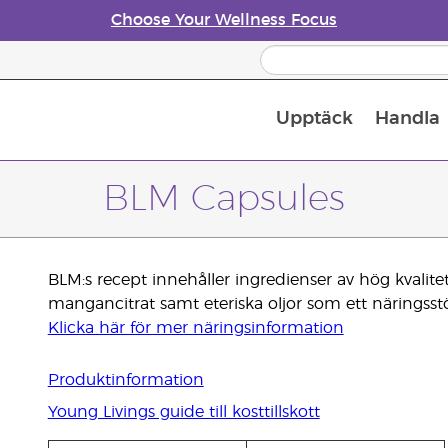
Choose Your Wellness Focus
Upptäck
Handla
Doftspridare till eteriska oljor
BLM Capsules
BLM:s recept innehåller ingredienser av hög kvalit
mangancitrat samt eteriska oljor som ett näringsstöd t
Klicka här för mer näringsinformation
Produktinformation
Young Livings guide till kosttillskott