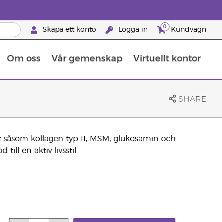
0
Skapa ett konto
Logga in
Kundvagn
Om oss
Vår gemenskap
Virtuellt kontor
Retreats för globalt erkännande
Lär dig allt om näringsämnen
Young Livings guide till kosttillskott
Så använder man eteriska oljor
Retreats för globalt erkännande
25 BRAND PARTNER-FÖRMÅNER
SHARE
et såsom kollagen typ II, MSM, glukosamin och
ill en aktiv livsstil.