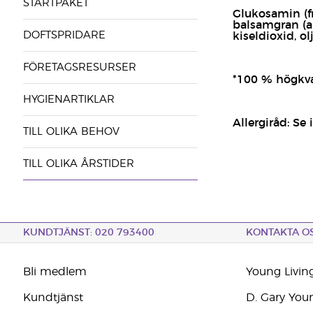
STARTPAKET
Glukosamin (fr
balsamgran (ab
DOFTSPRIDARE
kiseldioxid, o
FÖRETAGSRESURSER
*100 % högkval
HYGIENARTIKLAR
Allergiråd:
Se i
TILL OLIKA BEHOV
TILL OLIKA ÅRSTIDER
KUNDTJÄNST: 020 793400
KONTAKTA O
Bli medlem
Young Livin
Kundtjänst
D. Gary You