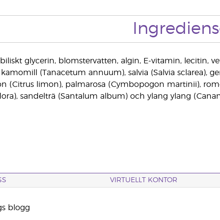
Ingrediens
abiliskt glycerin, blomstervatten, algin, E-vitamin, lecitin,
 kamomill (Tanacetum annuum), salvia (Salvia sclarea), 
itron (Citrus limon), palmarosa (Cymbopogon martinii), 
ora), sandelträ (Santalum album) och ylang ylang (Canan
SS
VIRTUELLT KONTOR
gs blogg