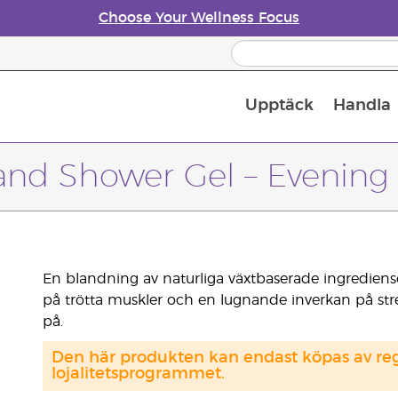
Choose Your Wellness Focus
Upptäck
Handla
Doftspridare till eteriska oljor
and Shower Gel – Evening
En blandning av naturliga växtbaserade ingrediens
på trötta muskler och en lugnande inverkan på stre
på.
Den här produkten kan endast köpas av regi
lojalitetsprogrammet.