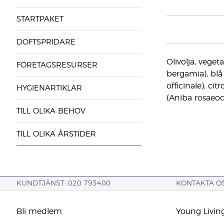
STARTPAKET
DOFTSPRIDARE
Olivolja, veget
FÖRETAGSRESURSER
bergamia), blå
officinale), c
HYGIENARTIKLAR
(Aniba rosaeod
TILL OLIKA BEHOV
TILL OLIKA ÅRSTIDER
KUNDTJÄNST: 020 793400
KONTAKTA O
Bli medlem
Young Livin