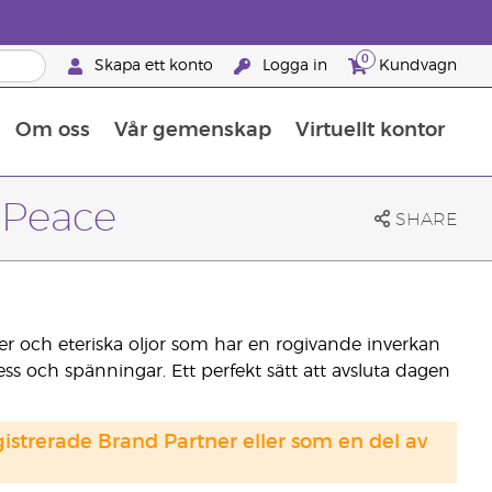
0
Skapa ett konto
Logga in
Kundvagn
Om oss
Vår gemenskap
Virtuellt kontor
Retreats för globalt erkännande
Lär dig allt om näringsämnen
Young Livings guide till kosttillskott
Så använder man eteriska oljor
Retreats för globalt erkännande
25 BRAND PARTNER-FÖRMÅNER
 Peace
SHARE
er och eteriska oljor som har en rogivande inverkan
ss och spänningar. Ett perfekt sätt att avsluta dagen
strerade Brand Partner eller som en del av