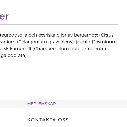
er
 vetegroddsolja och eteriska oljor av bergamott (Citrus
geranium (Pelargonium graveolens), jasmin (Jasminum
romersk kamomill (Chamaemelum nobile), rosenträ
ga odorata).
MEDLEMSKAP
KONTAKTA OSS