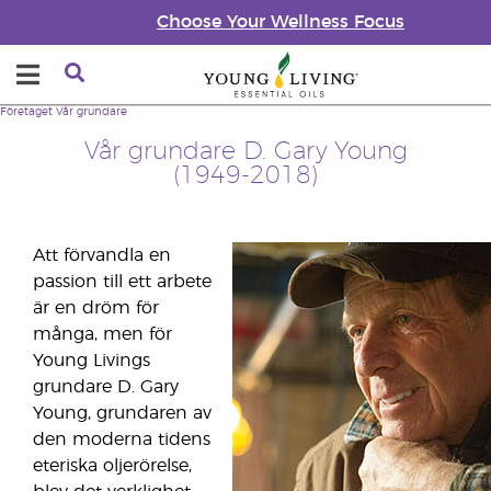
Choose Your Wellness Focus
Företaget
Vår grundare
Vår grundare D. Gary Young
(1949-2018)
Att förvandla en
passion till ett arbete
är en dröm för
många, men för
Young Livings
grundare D. Gary
Young, grundaren av
den moderna tidens
eteriska oljerörelse,