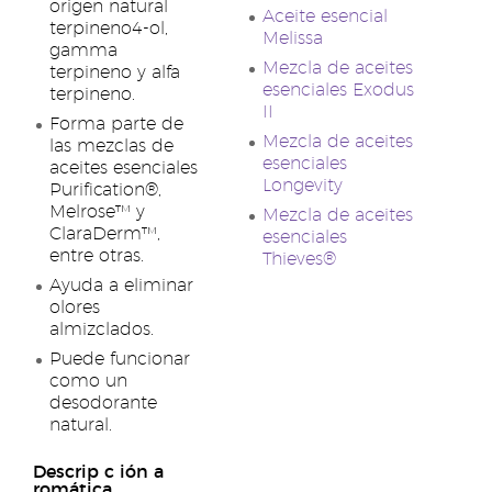
origen natural
Aceite esencial
terpineno4-ol,
Melissa
gamma
Mezcla de aceites
terpineno y alfa
esenciales Exodus
terpineno.
II
Forma parte de
Mezcla de aceites
las mezclas de
esenciales
aceites esenciales
Longevity
Purification®,
Melrose™ y
Mezcla de aceites
ClaraDerm™,
esenciales
entre otras.
Thieves®
Ayuda a eliminar
olores
almizclados.
Puede funcionar
como un
desodorante
natural.
Descrip
c
ión a
romática