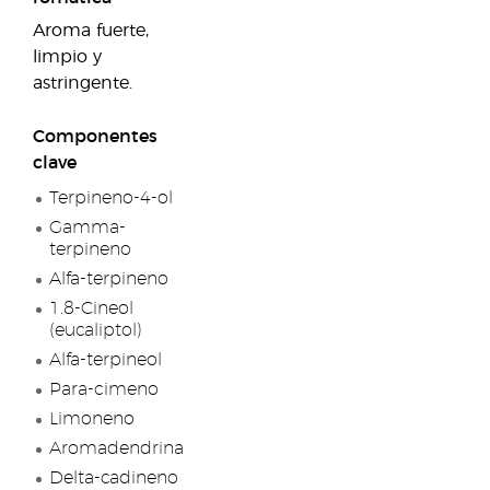
Aroma fuerte,
limpio y
astringente.
Componentes
clave
Terpineno-4-ol
Gamma-
terpineno
Alfa-terpineno
1.8-Cineol
(eucaliptol)
Alfa-terpineol
Para-cimeno
Limoneno
Aromadendrina
Delta-cadineno