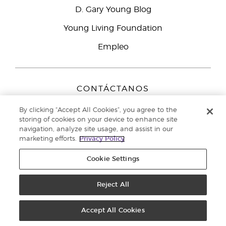
D. Gary Young Blog
Young Living Foundation
Empleo
CONTÁCTANOS
Young Living Europe B.V.
By clicking “Accept All Cookies”, you agree to the
Peizerweg 97
storing of cookies on your device to enhance site
9727 AJ Groningen
navigation, analyze site usage, and assist in our
Netherlands
marketing efforts.
Privacy Policy
Servicio de atención:
900-812976
Cookie Settings
Copyright © 2021 Young Living Essential Oils. Todos los derechos
reservados. |
Reject All
Política de privacidad
Accept All Cookies