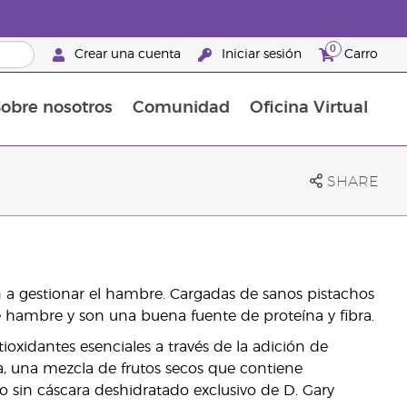
0
Crear una cuenta
Iniciar sesión
Carro
obre nosotros
Comunidad
Oficina Virtual
en el cuidado de la piel
rtete en Brand Partner
Complementos alimenticios
La guía Young Living de complementos alimenticios
Cómo usar los aceites esenciales
Beneficios de un Brand Partner de Young Living
SHARE
n a gestionar el hambre. Cargadas de sanos pistachos
e hambre y son una buena fuente de proteína y fibra.
ioxidantes esenciales a través de la adición de
nja, una mezcla de frutos secos que contiene
ao sin cáscara deshidratado exclusivo de D. Gary