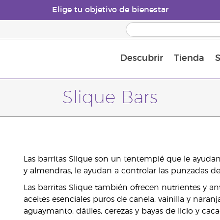
Elige tu objetivo de bienestar
Descubrir
Tienda
S
Acerca de los aceites esenciales
Historia de los aceites esenciales
Guía para difusores de aceites esenciales
Última oportunidad: 50 % de descuento 
Convié
Slique Bars
Las barritas Slique son un tentempié que le ayuda
y almendras, le ayudan a controlar las punzadas d
Las barritas Slique también ofrecen nutrientes y ant
aceites esenciales puros de canela, vainilla y nara
aguaymanto, dátiles, cerezas y bayas de licio y cac