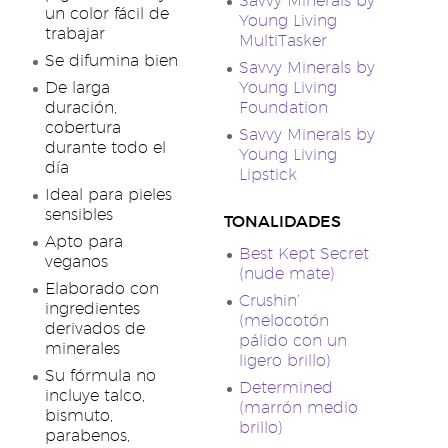
Savvy Minerals by
un color fácil de
Young Living
trabajar
MultiTasker
Se difumina bien
Savvy Minerals by
De larga
Young Living
duración,
Foundation
cobertura
Savvy Minerals by
durante todo el
Young Living
día
Lipstick
Ideal para pieles
sensibles
TONALIDADES
Apto para
Best Kept Secret
veganos
(nude mate)
Elaborado con
Crushin’
ingredientes
(melocotón
derivados de
pálido con un
minerales
ligero brillo)
Su fórmula no
Determined
incluye talco,
(marrón medio
bismuto,
brillo)
parabenos,