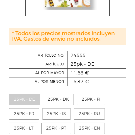
* Todos los precios mostrados incluyen
IVA. Gastos de envío no incluidos.
24555
ARTÍCULO NO.
25pk - DE
ARTÍCULO
11,68 €
AL POR MAYOR
15,37 €
AL POR MENOR
25PK - DE
25PK - DK
25PK - FI
25PK - FR
25PK - IS
25PK - RU
25PK - LT
25PK - PT
25PK - EN