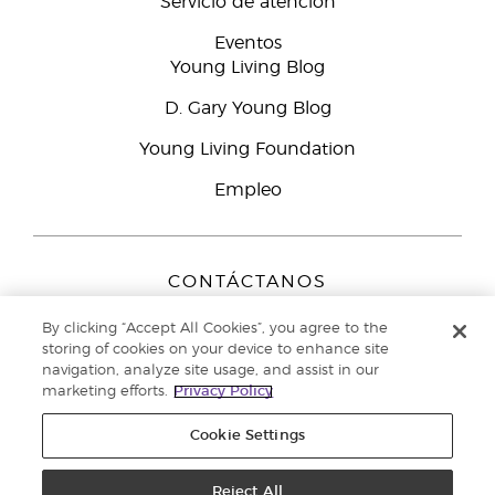
Servicio de atención
Eventos
Young Living Blog
D. Gary Young Blog
Young Living Foundation
Empleo
CONTÁCTANOS
Young Living Europe B.V.
By clicking “Accept All Cookies”, you agree to the
Peizerweg 97
storing of cookies on your device to enhance site
9727 AJ Groningen
navigation, analyze site usage, and assist in our
Netherlands
marketing efforts.
Privacy Policy
Servicio de atención:
900-812976
Cookie Settings
Copyright © 2021 Young Living Essential Oils. Todos los derechos
reservados. |
Reject All
Política de privacidad