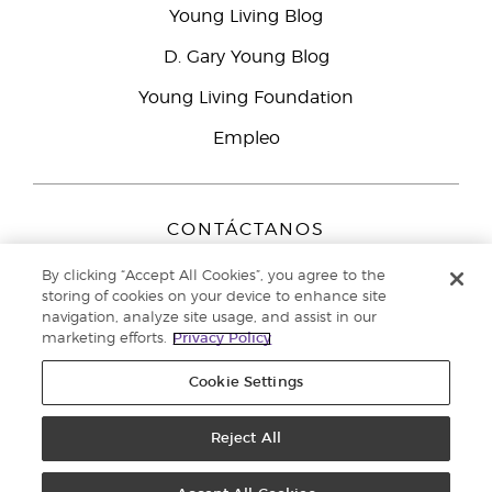
Young Living Blog
D. Gary Young Blog
Young Living Foundation
Empleo
CONTÁCTANOS
Young Living Europe B.V.
By clicking “Accept All Cookies”, you agree to the
Peizerweg 97
storing of cookies on your device to enhance site
9727 AJ Groningen
navigation, analyze site usage, and assist in our
Netherlands
marketing efforts.
Privacy Policy
Servicio de atención:
900-812976
Cookie Settings
Copyright © 2021 Young Living Essential Oils. Todos los derechos
reservados. |
Reject All
Política de privacidad