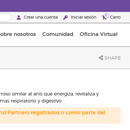
0
Crear una cuenta
Iniciar sesión
Carro
obre nosotros
Comunidad
Oficina Virtual
en el cuidado de la piel
rtete en Brand Partner
Complementos alimenticios
La guía Young Living de complementos alimenticios
Cómo usar los aceites esenciales
Beneficios de un Brand Partner de Young Living
SHARE
oso similar al anís que energiza, revitaliza y
emas respiratorio y digestivo.
nd Partners registrados o como parte del