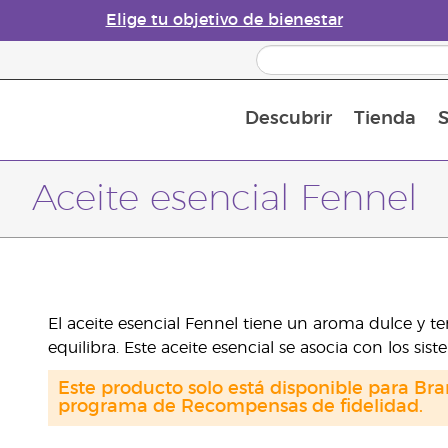
Elige tu objetivo de bienestar
Descubrir
Tienda
S
Acerca de los aceites esenciales
Historia de los aceites esenciales
Guía para difusores de aceites esenciales
Última oportunidad: 50 % de descuento 
Convié
Aceite esencial Fennel
El aceite esencial Fennel tiene un aroma dulce y terr
equilibra. Este aceite esencial se asocia con los sist
Este producto solo está disponible para Bra
programa de Recompensas de fidelidad.